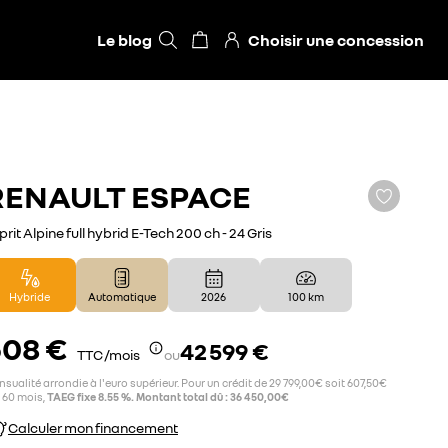
Le blog
Choisir une concession
RENAULT
ESPACE
prit Alpine full hybrid E-Tech 200 ch - 24 Gris
Hybride
Automatique
2026
100 km
608 €
42 599 €
TTC /mois
ou
sualité arrondie à l'euro supérieur. Pour un crédit de 29 799,00€ soit 607,50€
 60 mois,
TAEG fixe 8.55 %. Montant total dû : 36 450,00€
Calculer mon financement