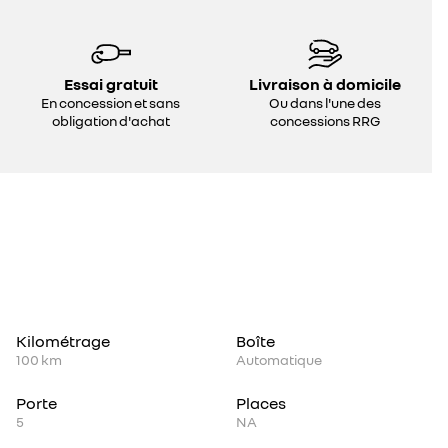
Essai gratuit
Livraison à domicile
En concession et sans
Ou dans l'une des
obligation d'achat
concessions RRG
Kilométrage
Boîte
100 km
Automatique
Porte
Places
5
NA