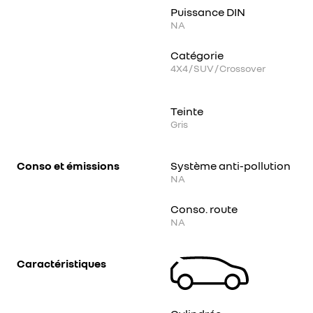
Puissance DIN
NA
Catégorie
4X4 / SUV / Crossover
Teinte
Gris
Conso et émissions
Système anti-pollution
NA
Conso. route
NA
Caractéristiques