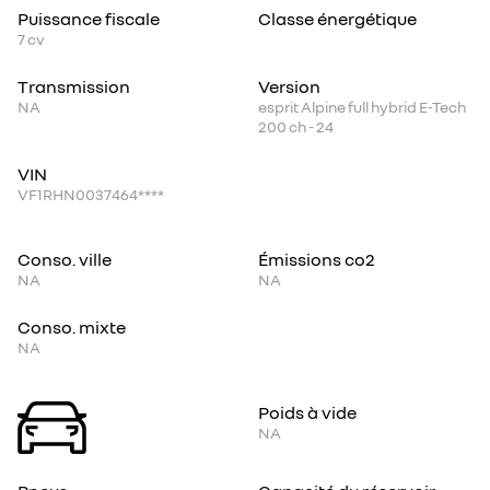
Puissance fiscale
Classe énergétique
7
cv
Transmission
Version
NA
esprit Alpine full hybrid E-Tech
200 ch - 24
VIN
VF1RHN0037464****
Conso. ville
Émissions co2
NA
NA
Conso. mixte
NA
Poids à vide
NA