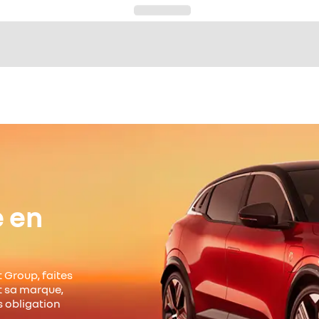
e en
 Group, faites
it sa marque,
s obligation