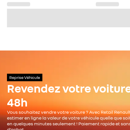
Reprise Véhicule
Revendez votre voitur
48h
Vous souhaitez vendre votre voiture ? Avec Retail Renault
estimer en ligne la valeur de votre véhicule quelle que so
en quelques minutes seulement ! Paiement rapide et san
d’achat.