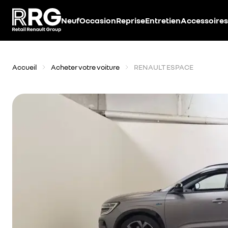
Accèder directement au contenu
Neuf
Occasion
Reprise
Entretien
Accessoires
Accueil
Acheter votre voiture
RENAULT ESPACE