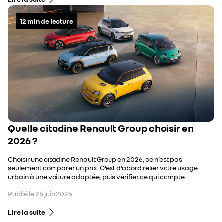
12
min de lecture
Quelle citadine Renault Group choisir en
2026 ?
Choisir une citadine Renault Group en 2026, ce n’est pas
seulement comparer un prix. C’est d’abord relier votre usage
urbain à une voiture adaptée, puis vérifier ce qui compte
vraiment : autonomie, facilité de stationnement, confort, niveau
Publié le
25 juin 2026
de technologie embarquée et coût d’usage.
Lire la suite