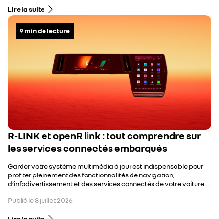
Lire la suite
9
min de lecture
R-LINK et openR link : tout comprendre sur
les services connectés embarqués
Garder votre système multimédia à jour est indispensable pour
profiter pleinement des fonctionnalités de navigation,
d’infodivertissement et des services connectés de votre voiture.
Selon le modèle et l’année de votre voiture, le système peut se
Publié le
8 juillet 2026
mettre à jour automatiquement, pour les modèles récents
équipés d’openR link, ou manuellement pour les systèmes R-LINK
Lire la suite
et R-LINK 2. Voici comment procéder, étape par étape.