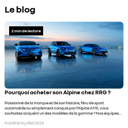
Le blog
2
min de lecture
Pourquoi acheter son Alpine chez RRG ?
Passionné de la marque et de son histoire, féru de sport
automobile ou simplement conquis par l’Alpine A110, vous
souhaitez acquérir un des modèles de la gamme ? Nos équipes
d’experts, tous fervents passionnés, sont à votre service pour
Publié le
16 juillet 2026
concrétiser votre projet d’achat.