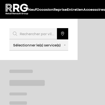
Accèder directement au contenu
Neuf
Occasion
Reprise
Entretien
Accessoires
Rechercher par ville, code postal, ...
Sélectionner le(s) service(s)
Sélectionner le(s) service(s)