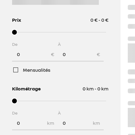
Prix
0 € - 0 €
De
À
€
€
Mensualités
Kilométrage
0 km - 0 km
De
À
km
km