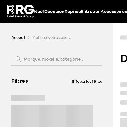
Accèder directement au contenu
Neuf
Occasion
Reprise
Entretien
Accessoires
Accueil
Acheter votre voiture
D
Marque, modèle, catégorie...
Filtres
Effacer les filtres