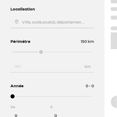
Localisation
Ville, code postal, département, ...
Périmètre
150
km
Périmètre
km
Année
0 - 0
De
À