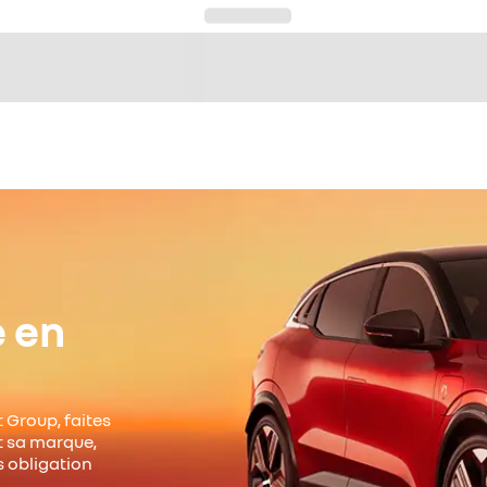
e en
 Group, faites
it sa marque,
s obligation