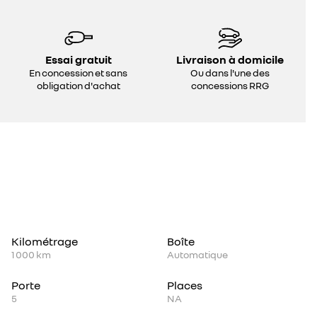
Essai gratuit
Livraison à domicile
En concession et sans
Ou dans l'une des
obligation d'achat
concessions RRG
Kilométrage
Boîte
1 000 km
Automatique
Porte
Places
5
NA