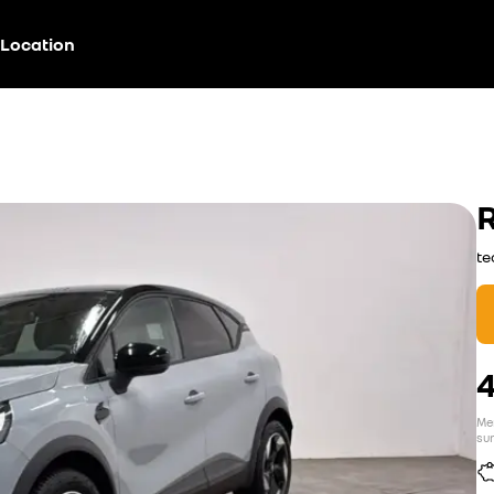
Location
te
Men
sur