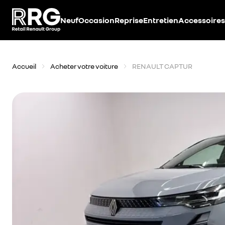
Accèder directement au contenu
Neuf
Occasion
Reprise
Entretien
Accessoires
Accueil
Acheter votre voiture
RENAULT CAPTUR