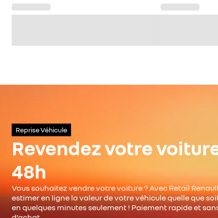
Reprise Véhicule
Revendez votre voitur
48h
Vous souhaitez vendre votre voiture ? Avec Retail Renault
estimer en ligne la valeur de votre véhicule quelle que so
en quelques minutes seulement ! Paiement rapide et san
d’achat.