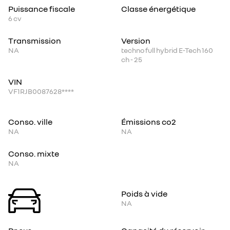
Puissance fiscale
Classe énergétique
6
cv
Transmission
Version
NA
techno full hybrid E-Tech 160
ch - 25
VIN
VF1RJB0087628****
Conso. ville
Émissions co2
NA
NA
Conso. mixte
NA
Poids à vide
NA