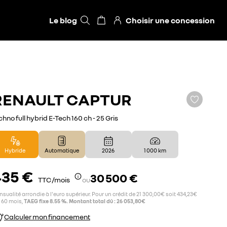
Le blog
Choisir une concession
RENAULT
CAPTUR
chno full hybrid E-Tech 160 ch - 25 Gris
Hybride
Automatique
2026
1 000 km
435 €
30 500 €
TTC /mois
ou
sualité arrondie à l'euro supérieur. Pour un crédit de 21 300,00€ soit 434,23€
 60 mois,
TAEG fixe 8.55 %. Montant total dû : 26 053,80€
Calculer mon financement