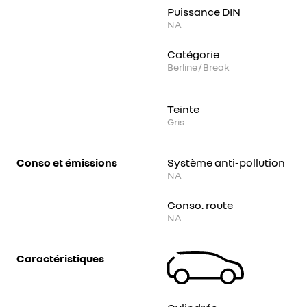
Puissance DIN
NA
Catégorie
Berline / Break
Teinte
Gris
Conso et émissions
Système anti-pollution
NA
Conso. route
NA
Caractéristiques