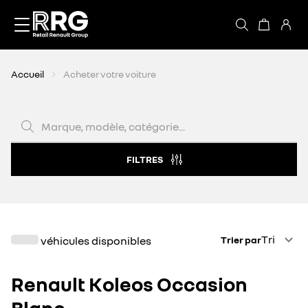
Accèder directement au contenu
Accueil
Acheter votre voiture
Marque, modèle, catégorie...
FILTRES
Trier par
Tri
véhicules disponibles
Trier par
Renault Koleos Occasion