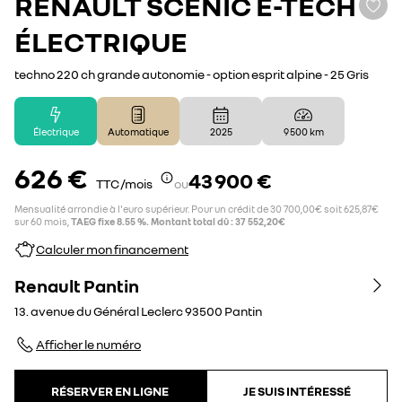
RENAULT
SCENIC E-TECH
ÉLECTRIQUE
techno 220 ch grande autonomie - option esprit alpine - 25 Gris
Électrique
Automatique
2025
9 500 km
626 €
43 900 €
TTC /mois
ou
Mensualité arrondie à l'euro supérieur. Pour un crédit de 30 700,00€ soit 625,87€
sur 60 mois,
TAEG fixe 8.55 %. Montant total dû : 37 552,20€
Calculer mon financement
Renault Pantin
13. avenue du Général Leclerc
93500
Pantin
Afficher le numéro
RÉSERVER EN LIGNE
JE SUIS INTÉRESSÉ