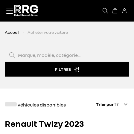
Accèder directement au contenu
Accueil
Acheter votre voiture
Marque, modèle, catégorie...
FILTRES
Trier par
Tri
véhicules disponibles
Trier par
Renault Twizy 2023