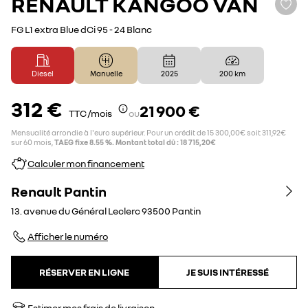
RENAULT
KANGOO VAN
FG L1 extra Blue dCi 95 - 24 Blanc
Diesel
Manuelle
2025
200 km
312 €
21 900 €
TTC /mois
ou
Mensualité arrondie à l'euro supérieur. Pour un crédit de 15 300,00€ soit 311,92€
sur 60 mois,
TAEG fixe 8.55 %. Montant total dû : 18 715,20€
Calculer mon financement
Renault Pantin
13. avenue du Général Leclerc
93500
Pantin
Afficher le numéro
RÉSERVER EN LIGNE
JE SUIS INTÉRESSÉ
Estimer mes frais de livraison