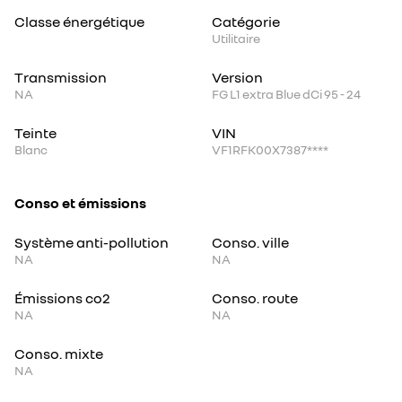
Classe énergétique
Catégorie
Utilitaire
Transmission
Version
NA
FG L1 extra Blue dCi 95 - 24
Teinte
VIN
Blanc
VF1RFK00X7387****
Conso et émissions
Système anti-pollution
Conso. ville
NA
NA
Émissions co2
Conso. route
NA
NA
Conso. mixte
NA