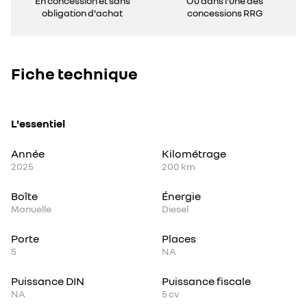
En concession et sans
Ou dans l'une des
obligation d'achat
concessions RRG
Fiche technique
L'essentiel
Année
Kilométrage
2025
200 km
Boîte
Énergie
Manuelle
Diesel
Porte
Places
5
NA
Puissance DIN
Puissance fiscale
NA
5
cv