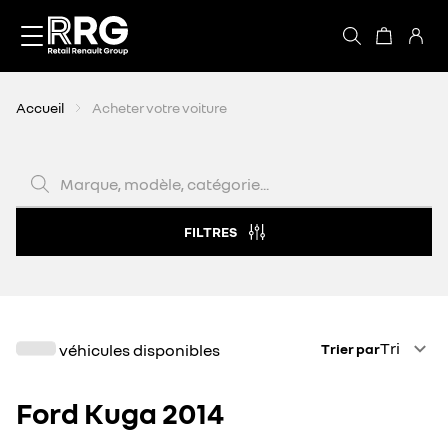
Accèder directement au contenu
Accueil
Acheter votre voiture
Marque, modèle, catégorie...
FILTRES
Trier par
Tri
véhicules disponibles
Trier par
Ford Kuga 2014