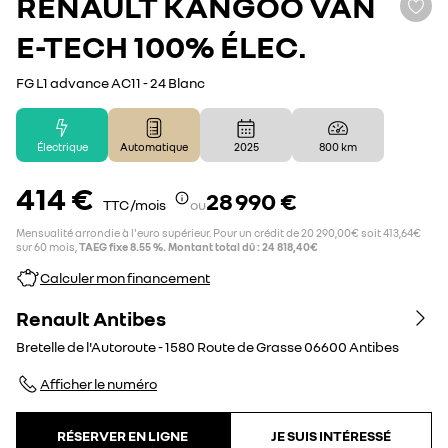
RENAULT
KANGOO VAN
E-TECH 100% ÉLEC.
FG L1 advance AC11 - 24 Blanc
Électrique
Automatique
2025
800 km
414 €
28 990 €
TTC /mois
ou
Mensualité arrondie à l'euro supérieur. Pour un crédit de 20 290,00€ soit 413,64€
sur 60 mois,
TAEG fixe 8.55 %. Montant total dû : 24 818,40€
Calculer mon financement
Renault Antibes
Bretelle de l'Autoroute - 1580 Route de Grasse
06600
Antibes
Afficher le numéro
RÉSERVER EN LIGNE
JE SUIS INTÉRESSÉ