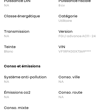
Puissance DIN
Puissance fiscale
NA
8
cv
Classe énergétique
Catégorie
Utilitaire
Transmission
Version
NA
FG L1 advance AC11 - 24
Teinte
VIN
Blanc
VF1RFK00X7369****
Conso et émissions
Système anti-pollution
Conso. ville
NA
NA
Émissions co2
Conso. route
NA
NA
Conso. mixte