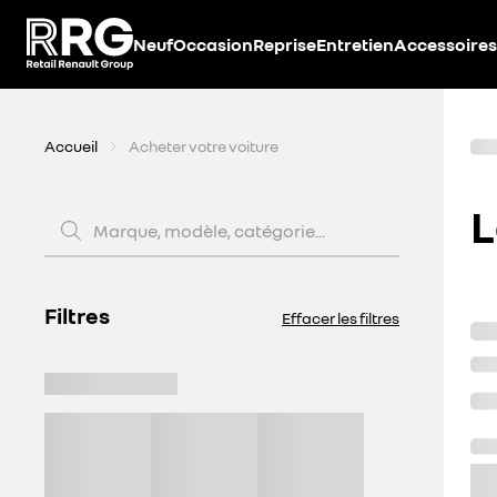
Accèder directement au contenu
Neuf
Occasion
Reprise
Entretien
Accessoires
Accueil
Acheter votre voiture
L
Marque, modèle, catégorie...
Filtres
Effacer les filtres