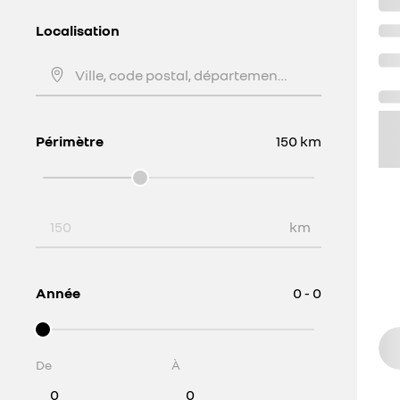
Localisation
Ville, code postal, département, ...
Périmètre
150
km
Périmètre
km
Année
0 - 0
De
À