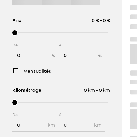
Prix
0 € - 0 €
De
À
€
€
Mensualités
Kilométrage
0 km - 0 km
De
À
km
km