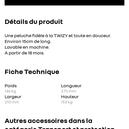
Détails du produit
Une peluche fidèle à la TWIZY et toute en douceur.
Environ 15cm de long.
Lavable en machine.
A partir de 18 mois.
Fiche Technique
Poids
Longueur
146
kg
270
mm
Largeur
Hauteur
210
mm
153
kg
Autres accessoires dans la
catégorie Transport et protection