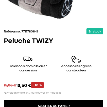
Référence :
7711780841
En stock
Peluche TWIZY
Livraison à domicile ou en
Accessoires agréés
concession
constructeur
13,50 €
15,00 €
- 10 %
*Livraison entre 5 et 7 jours ouvrés en magasin
AJOUTER AU PANIER