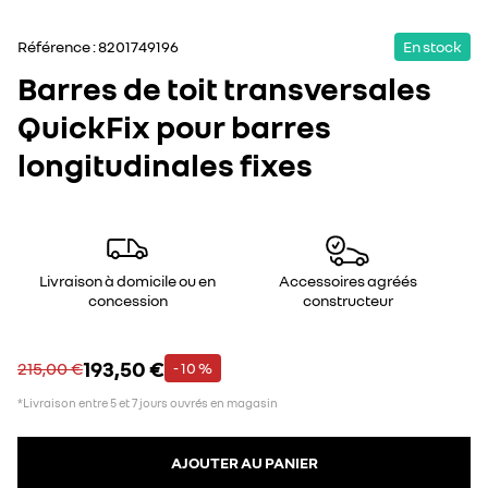
Référence :
8201749196
En stock
Barres de toit transversales
QuickFix pour barres
longitudinales fixes
Livraison à domicile ou en
Accessoires agréés
concession
constructeur
193,50 €
215,00 €
- 10 %
*Livraison entre 5 et 7 jours ouvrés en magasin
AJOUTER AU PANIER