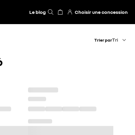
Le blog
Choisir une concession
Trier par
Tri
Trier par
6