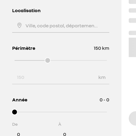
Localisation
Ville, code postal, département, ...
Périmètre
150
km
Périmètre
km
Année
0 - 0
De
À