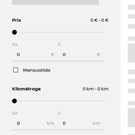
Prix
0 € - 0 €
De
À
€
€
Mensualités
Kilométrage
0 km - 0 km
De
À
km
km