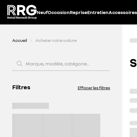
Accèder directement au contenu
Neuf
Occasion
Reprise
Entretien
Accessoires
Accueil
Acheter votre voiture
S
Marque, modèle, catégorie...
Filtres
Effacer les filtres