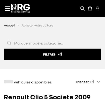
Accèder directement au contenu
Accueil
Acheter votre voiture
Marque, modèle, catégorie...
FILTRES
Trier par
Tri
véhicules disponibles
Trier par
Renault Clio 5 Societe 2009