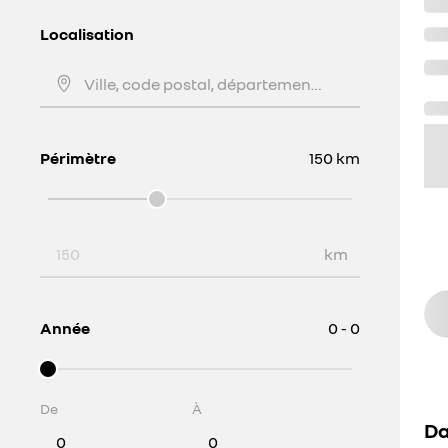
Localisation
Ville, code postal, département, ...
Périmètre
150
km
Périmètre
km
Année
0 - 0
De
À
Da