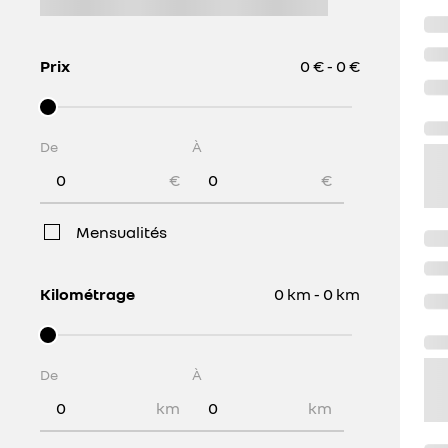
Prix
0 € - 0 €
De
À
€
€
Mensualités
Kilométrage
0 km - 0 km
De
À
km
km