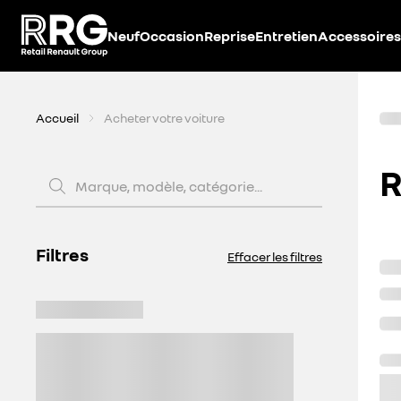
Accèder directement au contenu
Neuf
Occasion
Reprise
Entretien
Accessoires
Accueil
Acheter votre voiture
R
Marque, modèle, catégorie...
Filtres
Effacer les filtres