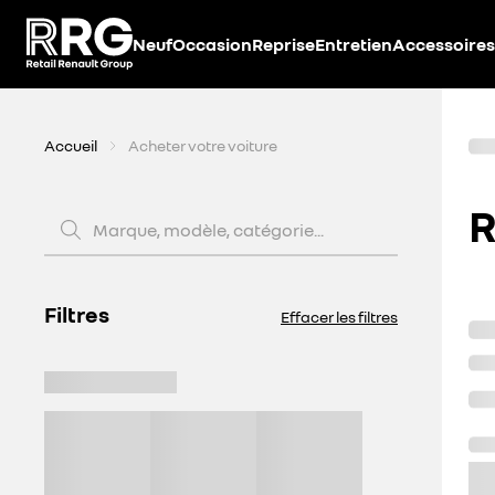
Accèder directement au contenu
Neuf
Occasion
Reprise
Entretien
Accessoires
Accueil
Acheter votre voiture
R
Marque, modèle, catégorie...
Filtres
Effacer les filtres