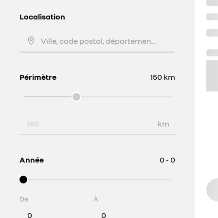
Localisation
Ville, code postal, département, ...
Périmètre
150
km
Périmètre
km
Année
0 - 0
De
À