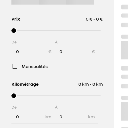
Prix
0 € - 0 €
De
À
€
€
Mensualités
Kilométrage
0 km - 0 km
De
À
km
km