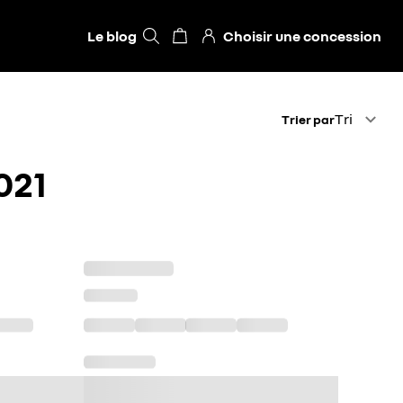
Le blog
Choisir une concession
Trier par
Tri
Trier par
021