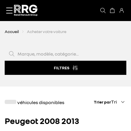
Accèder directement au contenu
Accueil
Acheter votre voiture
Marque, modèle, catégorie...
FILTRES
Trier par
Tri
véhicules disponibles
Trier par
Peugeot 2008 2013