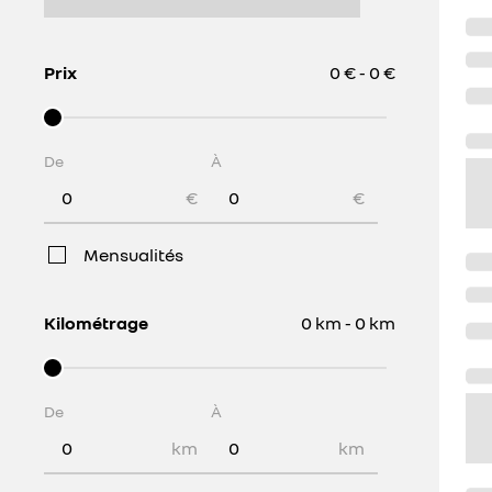
Prix
0 € - 0 €
De
À
€
€
Mensualités
Kilométrage
0 km - 0 km
De
À
km
km