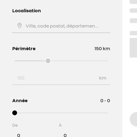
Localisation
Ville, code postal, département, ...
Périmètre
150
km
Périmètre
km
Année
0 - 0
De
À