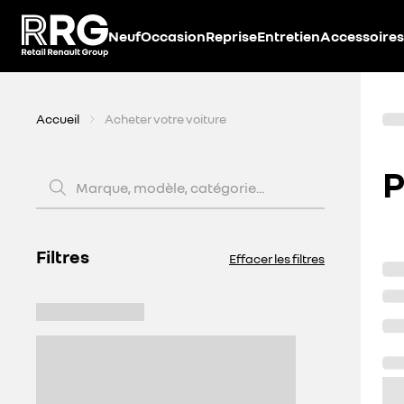
Accèder directement au contenu
Neuf
Occasion
Reprise
Entretien
Accessoires
Accueil
Acheter votre voiture
P
Marque, modèle, catégorie...
Filtres
Effacer les filtres