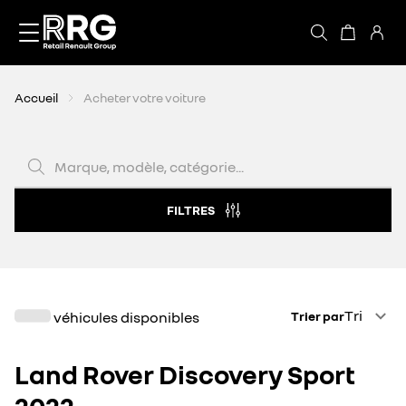
Accèder directement au contenu
Accueil
Acheter votre voiture
Marque, modèle, catégorie...
FILTRES
Trier par
Tri
véhicules disponibles
Trier par
Land Rover Discovery Sport