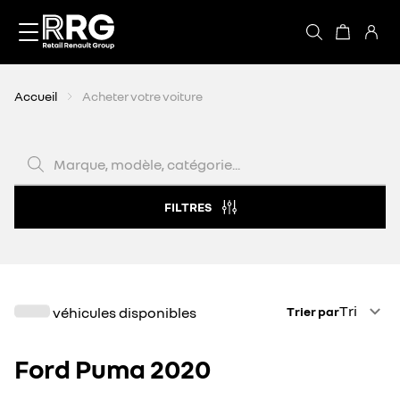
Accèder directement au contenu
Accueil
Acheter votre voiture
Marque, modèle, catégorie...
FILTRES
Trier par
Tri
véhicules disponibles
Trier par
Ford Puma 2020