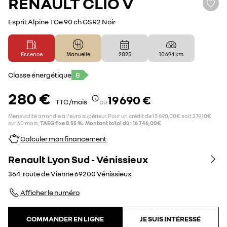
RENAULT
CLIO V
Esprit Alpine TCe 90 ch GSR2 Noir
Essence
Manuelle
2025
10 694 km
Classe énergétique
B
280 €
19 690 €
TTC /mois
ou
Mensualité arrondie à l'euro supérieur. Pour un crédit de 13 690,00€ soit 279,10€
sur 60 mois,
TAEG fixe 8.55 %. Montant total dû : 16 746,00€
Calculer mon financement
Renault Lyon Sud - Vénissieux
364. route de Vienne
69200
Vénissieux
Afficher le numéro
COMMANDER EN LIGNE
JE SUIS INTÉRESSÉ