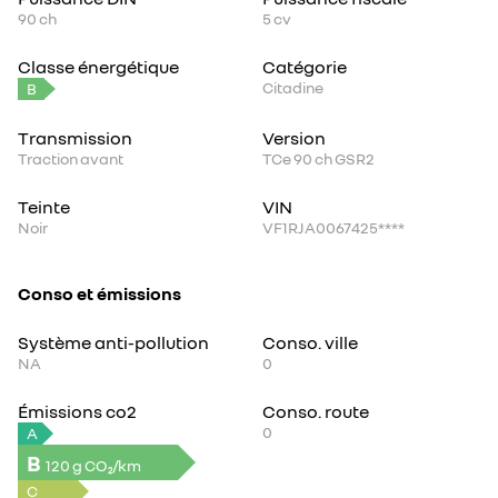
90
ch
5
cv
Classe énergétique
Catégorie
Citadine
B
Transmission
Version
Traction avant
TCe 90 ch GSR2
Teinte
VIN
Noir
VF1RJA0067425****
Conso et émissions
Système anti-pollution
Conso. ville
NA
0
Émissions co2
Conso. route
0
A
B
120 g CO₂/km
C