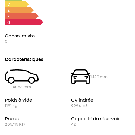
D
E
F
G
Conso. mixte
0
Caractéristiques
1439
mm
4053
mm
Poids à vide
Cylindrée
1191
kg
999
cm3
Pneus
Capacité du réservoir
205/45 R17
42