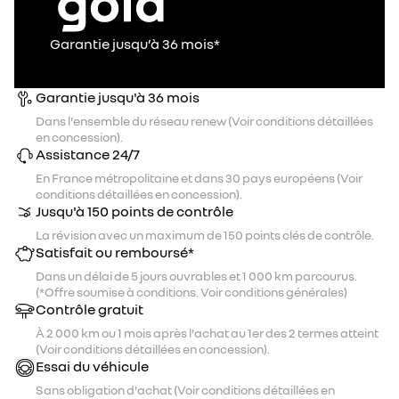
Garantie jusqu’à 36 mois*
Garantie jusqu'à 36 mois
Dans l'ensemble du réseau renew (Voir conditions détaillées
en concession).
Assistance 24/7
En France métropolitaine et dans 30 pays européens (Voir
conditions détaillées en concession).
Jusqu'à 150 points de contrôle
La révision avec un maximum de 150 points clés de contrôle.
Satisfait ou remboursé*
Dans un délai de 5 jours ouvrables et 1 000 km parcourus.
(*Offre soumise à conditions. Voir conditions générales)
Contrôle gratuit
À 2 000 km ou 1 mois après l'achat au 1er des 2 termes atteint
(Voir conditions détaillées en concession).
Essai du véhicule
Sans obligation d'achat (Voir conditions détaillées en