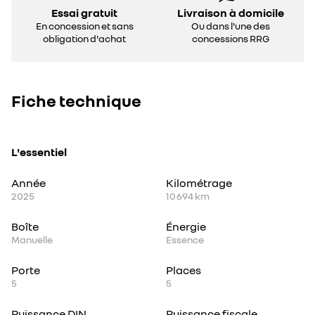
Essai gratuit
Livraison à domicile
En concession et sans
Ou dans l'une des
obligation d'achat
concessions RRG
Fiche technique
L'essentiel
Année
Kilométrage
2025
10 694 km
Boîte
Énergie
Manuelle
Essence
Porte
Places
5
5
Puissance DIN
Puissance fiscale