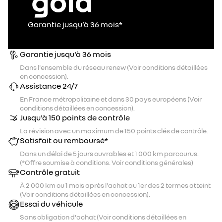
Garantie jusqu’à 36 mois*
Garantie jusqu'à 36 mois
Dans l'ensemble du réseau renew (Voir conditions détaillées
en concession).
Assistance 24/7
En France métropolitaine et dans 30 pays européens (Voir
conditions détaillées en concession).
Jusqu'à 150 points de contrôle
La révision avec un maximum de 150 points clés de contrôle.
Satisfait ou remboursé*
Dans un délai de 5 jours ouvrables et 1 000 km parcourus.
(*Offre soumise à conditions. Voir conditions générales)
Contrôle gratuit
À 2 000 km ou 1 mois après l'achat au 1er des 2 termes atteint
(Voir conditions détaillées en concession).
Essai du véhicule
Sans obligation d'achat (Voir conditions détaillées en