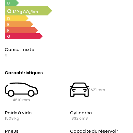
B
C
139 g CO₂/km
D
E
F
G
Conso. mixte
0
Caractéristiques
1621
mm
4510
mm
Poids à vide
Cylindrée
1508
kg
1332
cm3
Pneus
Capacité du réservoir