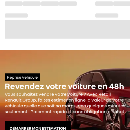
Reprise Véhicule
Revendez votre voiture en 48h
Vous souhaitez vendre votre voiture ? Avec Retail
Renault Group, faites estimer en ligne la valeur de votre
véhicule quelle que soit sa marque, en quelques minutes
seulement ! Paiement rapide et sans obligation d’achat.
DÉMARRER MON ESTIMATION