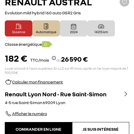
RENAULT
AUSTRAL
Evolution mild hybrid 160 auto GSR2 Gris
Essence
Automatique
2024
14 215 km
Classe énergétique
C
182 €
26 590 €
TTC /mois
ou
Loyer arrondi à l'euro supérieur. En LLD sur 49 mois, aprés un 1er loyer majoré de 7
900,00€.
Calculer mon financement
Renault Lyon Nord - Rue Saint-Simon
4-5 rue Saint-Simon
69009
Lyon
Afficher le numéro
COMMANDER EN LIGNE
JE SUIS INTÉRESSÉ