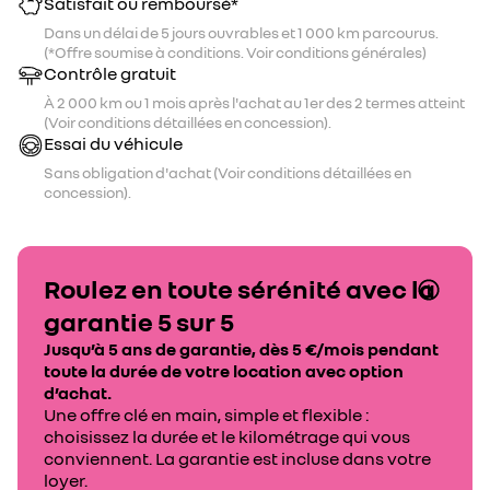
Satisfait ou remboursé*
Dans un délai de 5 jours ouvrables et 1 000 km parcourus.
(*Offre soumise à conditions. Voir conditions générales)
Contrôle gratuit
À 2 000 km ou 1 mois après l'achat au 1er des 2 termes atteint
(Voir conditions détaillées en concession).
Essai du véhicule
Sans obligation d'achat (Voir conditions détaillées en
concession).
Roulez en toute sérénité avec la
garantie 5 sur 5
Jusqu’à 5 ans de garantie, dès 5 €/mois pendant
toute la durée de votre location avec option
d’achat.
Une offre clé en main, simple et flexible :
choisissez la durée et le kilométrage qui vous
conviennent. La garantie est incluse dans votre
loyer.