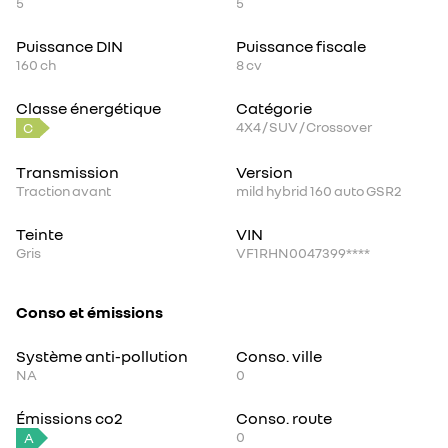
5
5
Puissance DIN
Puissance fiscale
160
ch
8
cv
Classe énergétique
Catégorie
4X4 / SUV / Crossover
C
Transmission
Version
Traction avant
mild hybrid 160 auto GSR2
Teinte
VIN
Gris
VF1RHN0047399****
Conso et émissions
Système anti-pollution
Conso. ville
NA
0
Émissions co2
Conso. route
0
A