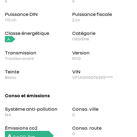
5
5
Puissance DIN
Puissance fiscale
110
ch
2
cv
Classe énergétique
Catégorie
Citadine
A
Transmission
Version
Traction avant
R110
Teinte
VIN
Blanc
VF1AG00076355****
Conso et émissions
Système anti-pollution
Conso. ville
NA
0
Émissions co2
Conso. route
0
A
0 g CO₂/km