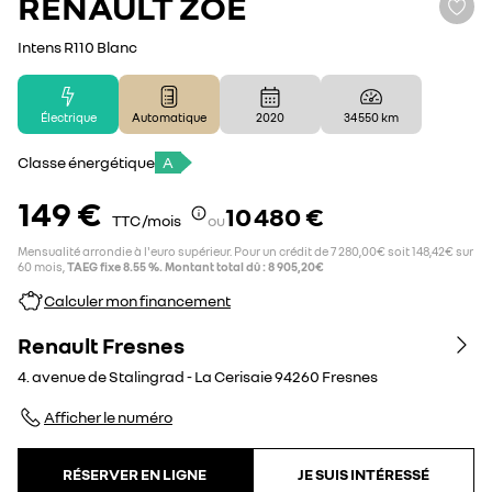
RENAULT
ZOE
Intens R110 Blanc
Électrique
Automatique
2020
34 550 km
Classe énergétique
A
149 €
10 480 €
TTC /mois
ou
Mensualité arrondie à l'euro supérieur. Pour un crédit de 7 280,00€ soit 148,42€ sur
60 mois,
TAEG fixe 8.55 %. Montant total dû : 8 905,20€
Calculer mon financement
Renault Fresnes
4. avenue de Stalingrad - La Cerisaie
94260
Fresnes
Afficher le numéro
RÉSERVER EN LIGNE
JE SUIS INTÉRESSÉ