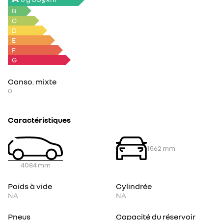
B
C
D
E
F
G
Conso. mixte
0
Caractéristiques
1562
mm
4084
mm
Poids à vide
Cylindrée
NA
NA
Pneus
Capacité du réservoir