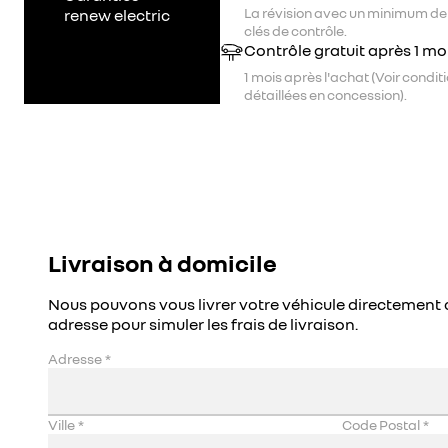
La révision avec un minimum de
renew electric
clés de contrôle.
Contrôle gratuit après 1 mo
1 mois après l'achat (Voir condit
détaillées en concession).
Livraison à domicile
Nous pouvons vous livrer votre véhicule directement 
adresse pour simuler les frais de livraison.
Adresse
*
Ville
*
Code Postal
*