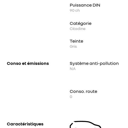
Puissance DIN
90
ch
Catégorie
Citadine
Teinte
Gris
Conso et émissions
Système anti-pollution
NA
Conso. route
0
Caractéristiques