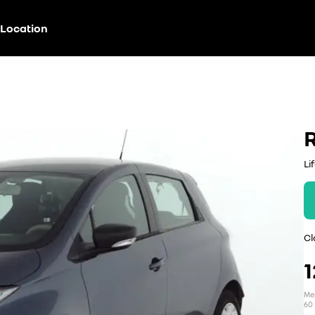
Location
Li
Cl
1
Men
60