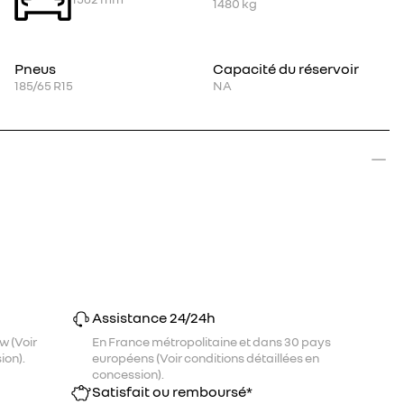
1480
kg
Pneus
Capacité du réservoir
185/65 R15
NA
Assistance 24/24h
w (Voir
En France métropolitaine et dans 30 pays
ion).
européens (Voir conditions détaillées en
concession).
Satisfait ou remboursé*