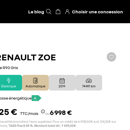
Le blog
Choisir une concession
RENAULT
ZOE
fe R90 Gris
Électrique
Automatique
2019
74 491 km
asse énergétique
A
25 €
6 998 €
TTC /mois
ou
sualité arrondie à l'euro supérieur. Pour un crédit de 6 098,00€ soit 124,32€ sur
 mois,
TAEG fixe 8.55 %. Montant total dû : 7 459,20€