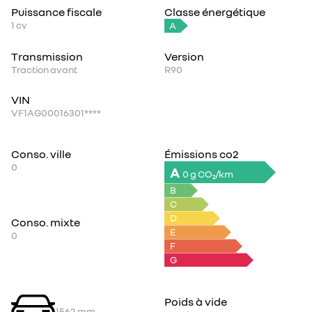
Puissance fiscale
Classe énergétique
1
cv
A
Transmission
Version
Traction avant
R90
VIN
VF1AG00016301****
Conso. ville
Émissions co2
0
A
0 g CO₂/km
B
C
D
Conso. mixte
E
0
F
G
Poids à vide
1562
mm