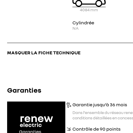
4084
mm
Cylindrée
NA
MASQUER LA FICHE TECHNIQUE
Garanties
Garantie jusqu'à 36 mois
Dans l'ensemble du réseau rene
conditions détaillées en concess
Contrôle de 90 points
Garanties