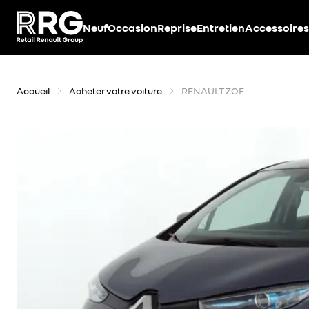
Accèder directement au contenu
Neuf
Occasion
Reprise
Entretien
Accessoires
Accueil
Acheter votre voiture
RENAULT ZOE