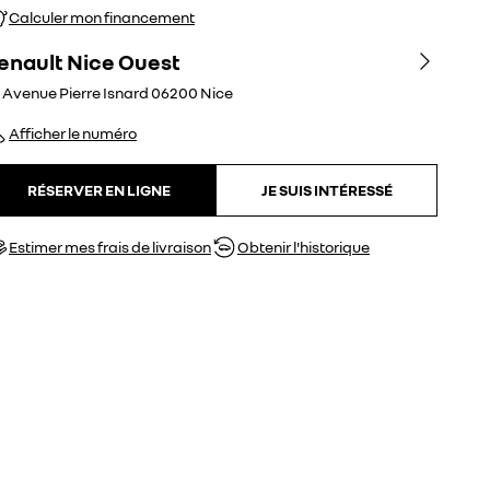
Calculer mon financement
enault Nice Ouest
 Avenue Pierre Isnard
06200
Nice
Afficher le numéro
RÉSERVER EN LIGNE
JE SUIS INTÉRESSÉ
Estimer mes frais de livraison
Obtenir l'historique