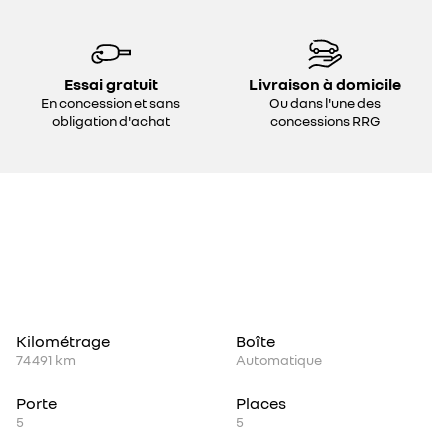
Essai gratuit
Livraison à domicile
En concession et sans
Ou dans l'une des
obligation d'achat
concessions RRG
Kilométrage
Boîte
74 491 km
Automatique
Porte
Places
5
5