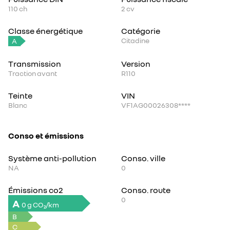
110
ch
2
cv
Classe énergétique
Catégorie
Citadine
A
Transmission
Version
Traction avant
R110
Teinte
VIN
Blanc
VF1AG00026308****
Conso et émissions
Système anti-pollution
Conso. ville
NA
0
Émissions co2
Conso. route
0
A
0 g CO₂/km
B
C