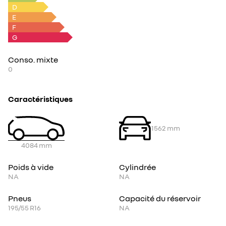
D
E
F
G
Conso. mixte
0
Caractéristiques
1562
mm
4084
mm
Poids à vide
Cylindrée
NA
NA
Pneus
Capacité du réservoir
195/55 R16
NA