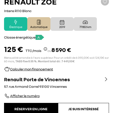
RENAULT
ZOE
Intens R110 Blanc
Électrique
Automatique
2019
77 853 km
Classe énergétique
A
125 €
8 590 €
TTC /mois
ou
Mensualité arrondie à l'euro supérieur. Pour un crédit de 6 090,00€ soit 124,15€ sur
60 mois,
TAEG fixe 8.55 %. Montant total dû : 7 449,00€
Calculer mon financement
Renault Porte de Vincennes
57. rue Armand Carrel
93100
Vincennes
Afficher le numéro
RÉSERVER EN LIGNE
JE SUIS INTÉRESSÉ