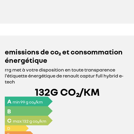
emissions de co₂ et consommation
énergétique
rrg met à votre disposition en toute transparence
l'étiquette énergétique de
renault
captur full hybrid e-
tech
132
G CO₂/KM
A
min 99 g co₂/km
B
C
max 132 g co₂/km
D