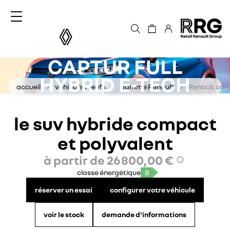
accèder directement au contenu
CAPTUR FULL
HYBRID E-TECH
accueil
véhicules neufs
gamme 
Renault
Renault
capt
le suv hybride compact
et polyvalent
à partir de
26 800,00 €
classe énergétique
B
réserver un essai
configurer votre véhicule
voir le stock
demande d'informations