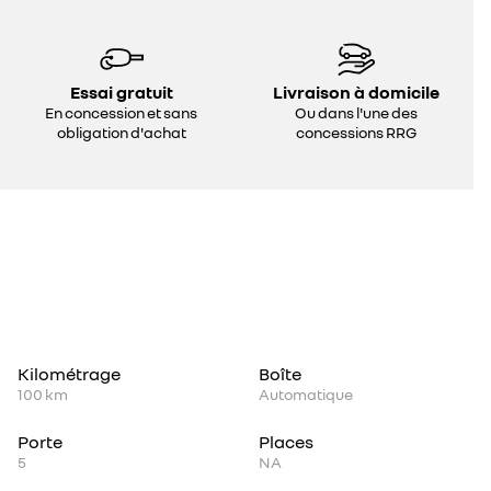
Essai gratuit
Livraison à domicile
En concession et sans
Ou dans l'une des
obligation d'achat
concessions RRG
Kilométrage
Boîte
100 km
Automatique
Porte
Places
5
NA