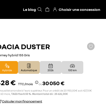
Le blog
Choisir une concession
DACIA
DUSTER
urney hybrid 155 Gris
Hybride
Automatique
2026
100 km
428 €
30 050 €
TTC /mois
ou
sualité arrondie à l'euro supérieur. Pour un crédit de 20 950,00€ soit 427,10€
 60 mois,
TAEG fixe 8.55 %. Montant total dû : 25 626,00€
Calculer mon financement