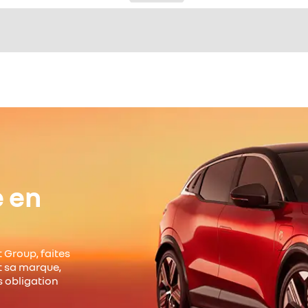
e en
 Group, faites
it sa marque,
s obligation