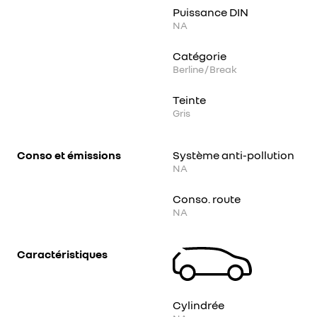
Puissance DIN
NA
Catégorie
Berline / Break
Teinte
Gris
Conso et émissions
Système anti-pollution
NA
Conso. route
NA
Caractéristiques
Cylindrée