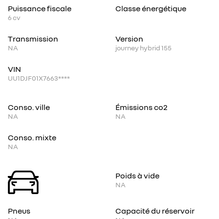
Puissance fiscale
Classe énergétique
6
cv
Transmission
Version
NA
journey hybrid 155
VIN
UU1DJF01X7663****
Conso. ville
Émissions co2
NA
NA
Conso. mixte
NA
Poids à vide
NA
Pneus
Capacité du réservoir