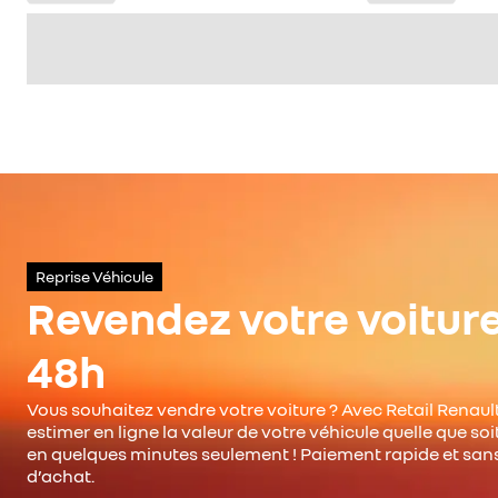
Reprise Véhicule
Revendez votre voitur
48h
Vous souhaitez vendre votre voiture ? Avec Retail Renault
estimer en ligne la valeur de votre véhicule quelle que so
en quelques minutes seulement ! Paiement rapide et san
d’achat.