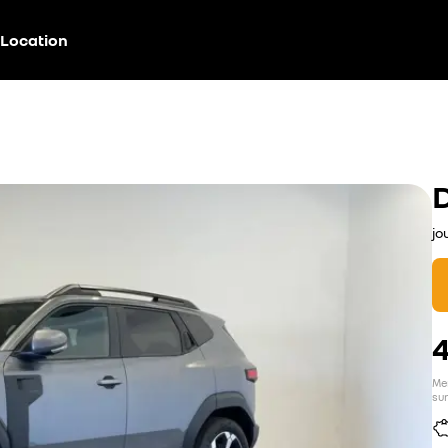
Location
jo
Men
sur