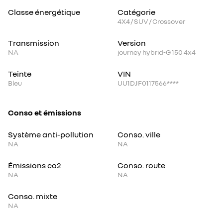
Classe énergétique
Catégorie
4X4 / SUV / Crossover
Transmission
Version
NA
journey hybrid-G 150 4x4
Teinte
VIN
Bleu
UU1DJF0117566****
Conso et émissions
Système anti-pollution
Conso. ville
NA
NA
Émissions co2
Conso. route
NA
NA
Conso. mixte
NA