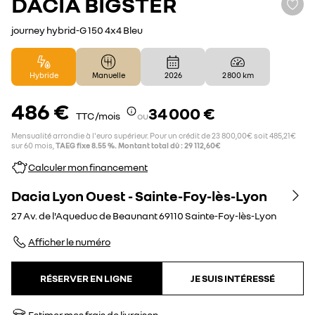
DACIA
BIGSTER
journey hybrid-G 150 4x4 Bleu
Hybride
Manuelle
2026
2 800 km
486 €
34 000 €
TTC /mois
ou
Mensualité arrondie à l'euro supérieur. Pour un crédit de 23 800,00€ soit 485,21€
sur 60 mois,
TAEG fixe 8.55 %. Montant total dû : 29 112,60€
Calculer mon financement
Dacia Lyon Ouest - Sainte-Foy-lès-Lyon
27 Av. de l'Aqueduc de Beaunant
69110
Sainte-Foy-lès-Lyon
Afficher le numéro
RÉSERVER EN LIGNE
JE SUIS INTÉRESSÉ
Estimer mes frais de livraison