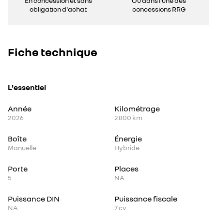
En concession et sans
Ou dans l'une des
obligation d'achat
concessions RRG
Fiche technique
L'essentiel
Année
Kilométrage
2026
2 800 km
Boîte
Énergie
Manuelle
Hybride
Porte
Places
5
NA
Puissance DIN
Puissance fiscale
NA
7
cv