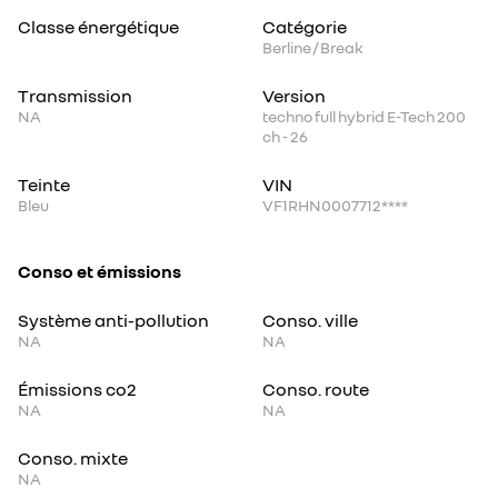
Classe énergétique
Catégorie
Berline / Break
Transmission
Version
NA
techno full hybrid E-Tech 200
ch - 26
Teinte
VIN
Bleu
VF1RHN0007712****
Conso et émissions
Système anti-pollution
Conso. ville
NA
NA
Émissions co2
Conso. route
NA
NA
Conso. mixte
NA