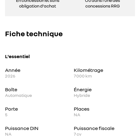
En concession et sans
Ou dans l'une des
obligation d'achat
concessions RRG
Fiche technique
L'essentiel
Année
Kilométrage
2026
7 000 km
Boîte
Énergie
Automatique
Hybride
Porte
Places
5
NA
Puissance DIN
Puissance fiscale
NA
7
cv