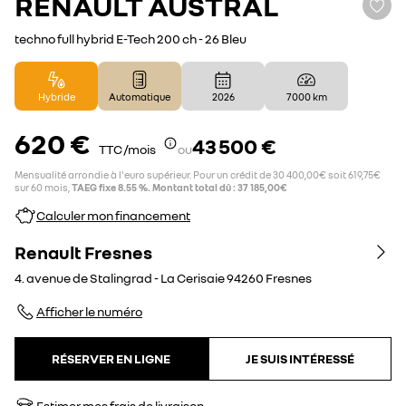
RENAULT
AUSTRAL
techno full hybrid E-Tech 200 ch - 26 Bleu
Hybride
Automatique
2026
7 000 km
620 €
43 500 €
TTC /mois
ou
Mensualité arrondie à l'euro supérieur. Pour un crédit de 30 400,00€ soit 619,75€
sur 60 mois,
TAEG fixe 8.55 %. Montant total dû : 37 185,00€
Calculer mon financement
Renault Fresnes
4. avenue de Stalingrad - La Cerisaie
94260
Fresnes
Afficher le numéro
RÉSERVER EN LIGNE
JE SUIS INTÉRESSÉ
Estimer mes frais de livraison