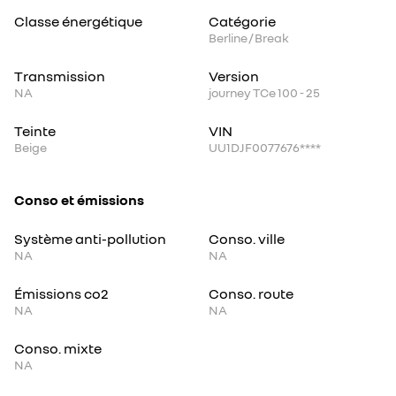
Classe énergétique
Catégorie
Berline / Break
Transmission
Version
NA
journey TCe 100 - 25
Teinte
VIN
Beige
UU1DJF0077676****
Conso et émissions
Système anti-pollution
Conso. ville
NA
NA
Émissions co2
Conso. route
NA
NA
Conso. mixte
NA