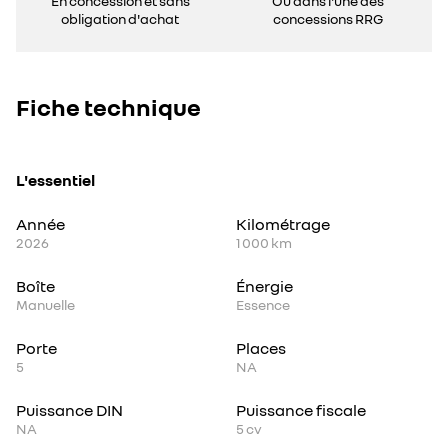
En concession et sans
Ou dans l'une des
obligation d'achat
concessions RRG
Fiche technique
L'essentiel
Année
Kilométrage
2026
1 000 km
Boîte
Énergie
Manuelle
Essence
Porte
Places
5
NA
Puissance DIN
Puissance fiscale
NA
5
cv