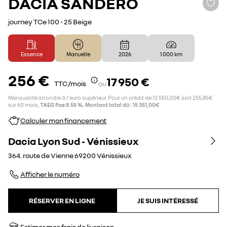
DACIA
SANDERO
journey TCe 100 - 25 Beige
Essence
Manuelle
2026
1 000 km
256 €
17 950 €
TTC /mois
ou
Mensualité arrondie à l'euro supérieur. Pour un crédit de 12 550,00€ soit 255,85€
sur 60 mois,
TAEG fixe 8.55 %. Montant total dû : 15 351,00€
Calculer mon financement
Dacia Lyon Sud - Vénissieux
364. route de Vienne
69200
Vénissieux
Afficher le numéro
RÉSERVER EN LIGNE
JE SUIS INTÉRESSÉ
Estimer mes frais de livraison