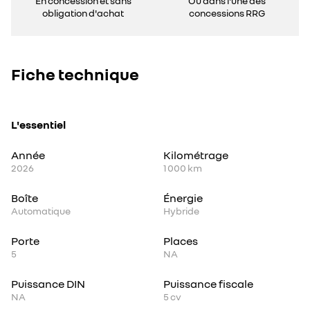
En concession et sans
Ou dans l'une des
obligation d'achat
concessions RRG
Fiche technique
L'essentiel
Année
Kilométrage
2026
1 000 km
Boîte
Énergie
Automatique
Hybride
Porte
Places
5
NA
Puissance DIN
Puissance fiscale
NA
5
cv