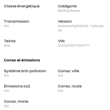
Classe énergétique
Catégorie
Berline / Break
Transmission
Version
NA
extreme hybrid 140 - 7 places -
24
Teinte
VIN
Gris
UU1DJF0077592****
Conso et émissions
Système anti-pollution
Conso. ville
NA
NA
Émissions co2
Conso. route
NA
NA
Conso. mixte
NA