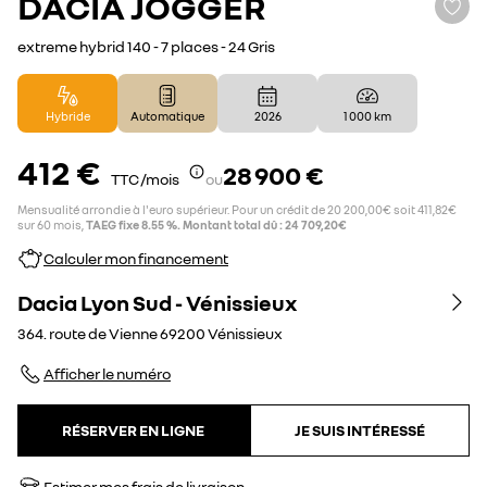
DACIA
JOGGER
extreme hybrid 140 - 7 places - 24 Gris
Hybride
Automatique
2026
1 000 km
412 €
28 900 €
TTC /mois
ou
Mensualité arrondie à l'euro supérieur. Pour un crédit de 20 200,00€ soit 411,82€
sur 60 mois,
TAEG fixe 8.55 %. Montant total dû : 24 709,20€
Calculer mon financement
Dacia Lyon Sud - Vénissieux
364. route de Vienne
69200
Vénissieux
Afficher le numéro
RÉSERVER EN LIGNE
JE SUIS INTÉRESSÉ
Estimer mes frais de livraison