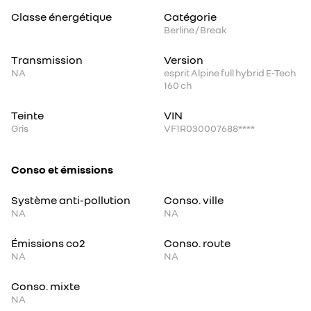
Classe énergétique
Catégorie
Berline / Break
Transmission
Version
NA
esprit Alpine full hybrid E-Tech
160 ch
Teinte
VIN
Gris
VF1R030007688****
Conso et émissions
Système anti-pollution
Conso. ville
NA
NA
Émissions co2
Conso. route
NA
NA
Conso. mixte
NA