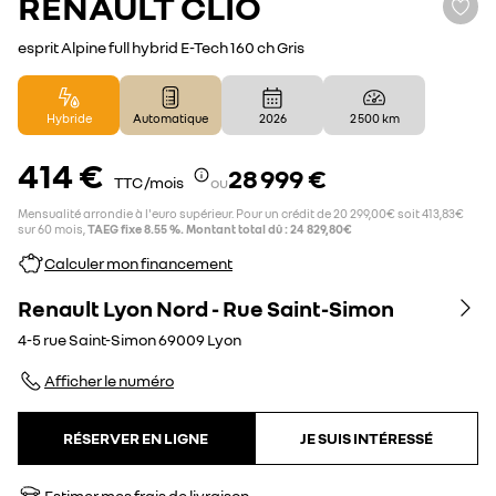
RENAULT
CLIO
esprit Alpine full hybrid E-Tech 160 ch Gris
Hybride
Automatique
2026
2 500 km
414 €
28 999 €
TTC /mois
ou
Mensualité arrondie à l'euro supérieur. Pour un crédit de 20 299,00€ soit 413,83€
sur 60 mois,
TAEG fixe 8.55 %. Montant total dû : 24 829,80€
Calculer mon financement
Renault Lyon Nord - Rue Saint-Simon
4-5 rue Saint-Simon
69009
Lyon
Afficher le numéro
RÉSERVER EN LIGNE
JE SUIS INTÉRESSÉ
Estimer mes frais de livraison