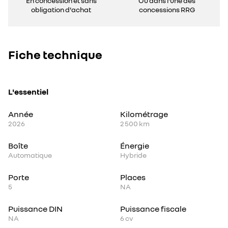
En concession et sans
Ou dans l'une des
obligation d'achat
concessions RRG
Fiche technique
L'essentiel
Année
Kilométrage
2026
2 500 km
Boîte
Énergie
Automatique
Hybride
Porte
Places
5
NA
Puissance DIN
Puissance fiscale
NA
6
cv