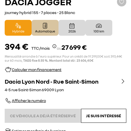
DACIA
JOGGER
journey hybrid 155 - 7 places - 25 Blanc
Hybride
Automatique
2026
100 km
394 €
27 699 €
TTC /mois
ou
Mensualité arrondie à l'euro supérieur. Pour un crédit de 19 299,00€ soit 393,44€
sur 60 mois,
TAEG fixe 8.55 %. Montant total dû : 23 606,40€
Calculer mon financement
Dacia Lyon Nord - Rue Saint-Simon
4-5 rue Saint-Simon
69009
Lyon
Afficher le numéro
CE VÉHICULE A DÉJÀ ÉTÉ RÉSERVÉ
JE SUIS INTÉRESSÉ
Estimer mes frais de livraison