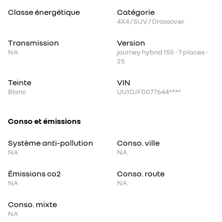
Classe énergétique
Catégorie
4X4 / SUV / Crossover
Transmission
Version
NA
journey hybrid 155 - 7 places -
25
Teinte
VIN
Blanc
UU1DJF0077644****
Conso et émissions
Système anti-pollution
Conso. ville
NA
NA
Émissions co2
Conso. route
NA
NA
Conso. mixte
NA