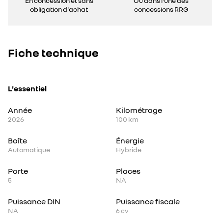
En concession et sans
Ou dans l'une des
obligation d'achat
concessions RRG
Fiche technique
L'essentiel
Année
Kilométrage
2026
100 km
Boîte
Énergie
Automatique
Hybride
Porte
Places
5
NA
Puissance DIN
Puissance fiscale
NA
6
cv