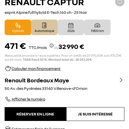
RENAULT
CAPTUR
esprit Alpine full hybrid E-Tech 160 ch - 25 Noir
Hybride
Automatique
2026
9 800 km
471 €
32 990 €
TTC /mois
ou
Mensualité arrondie à l'euro supérieur. Pour un crédit de 23 090,00€ soit 470,72€
sur 60 mois,
TAEG fixe 8.55 %. Montant total dû : 28 243,20€
Calculer mon financement
Renault Bordeaux Maye
50 Av. des Pyrénées
33140
Villenave-d'Ornon
Afficher le numéro
RÉSERVER EN LIGNE
JE SUIS INTÉRESSÉ
Estimer mes frais de livraison