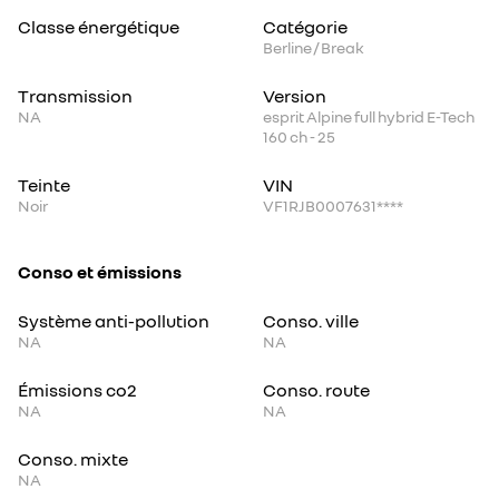
Classe énergétique
Catégorie
Berline / Break
Transmission
Version
NA
esprit Alpine full hybrid E-Tech
160 ch - 25
Teinte
VIN
Noir
VF1RJB0007631****
Conso et émissions
Système anti-pollution
Conso. ville
NA
NA
Émissions co2
Conso. route
NA
NA
Conso. mixte
NA