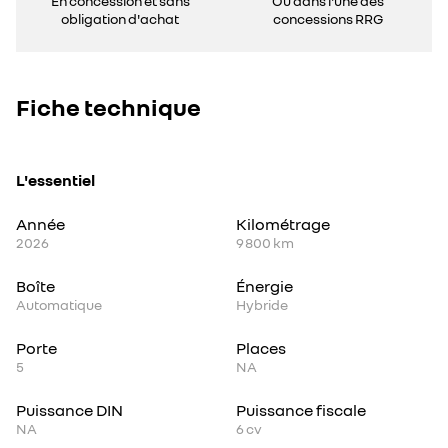
En concession et sans
Ou dans l'une des
obligation d'achat
concessions RRG
Fiche technique
L'essentiel
Année
Kilométrage
2026
9 800 km
Boîte
Énergie
Automatique
Hybride
Porte
Places
5
NA
Puissance DIN
Puissance fiscale
NA
6
cv