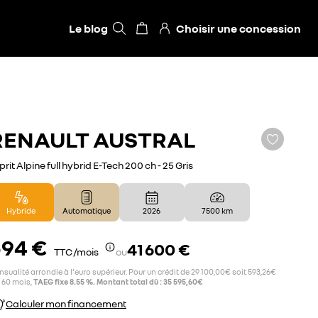
Le blog
Choisir une concession
RENAULT
AUSTRAL
prit Alpine full hybrid E-Tech 200 ch - 25 Gris
Hybride
Automatique
2026
7 500 km
594 €
41 600 €
TTC /mois
ou
sualité arrondie à l'euro supérieur. Pour un crédit de 29 100,00€ soit 593,26€
 60 mois,
TAEG fixe 8.55 %. Montant total dû : 35 595,60€
Calculer mon financement