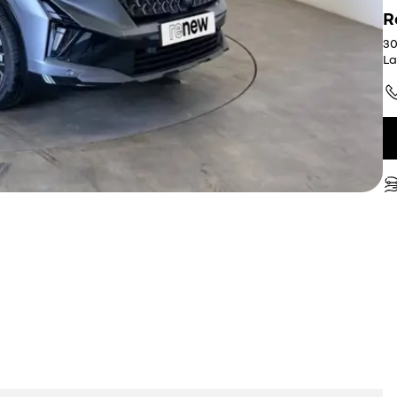
R
30
La