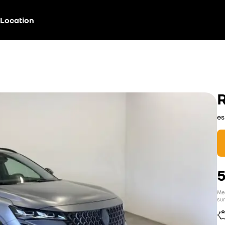
Location
es
Men
sur