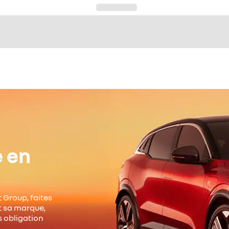
e en
 Group, faites
it sa marque,
s obligation