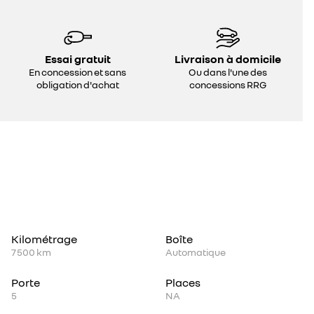
Essai gratuit
Livraison à domicile
En concession et sans
Ou dans l'une des
obligation d'achat
concessions RRG
Kilométrage
Boîte
7 500 km
Automatique
Porte
Places
5
NA