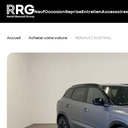
Accèder directement au contenu
Neuf
Occasion
Reprise
Entretien
Accessoires
Accueil
Acheter votre voiture
RENAULT AUSTRAL