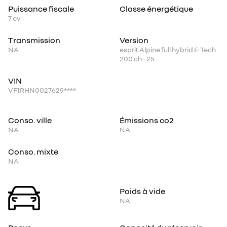
Puissance fiscale
Classe énergétique
7
cv
Transmission
Version
NA
esprit Alpine full hybrid E-Tech
200 ch - 25
VIN
VF1RHN0027629****
Conso. ville
Émissions co2
NA
NA
Conso. mixte
NA
Poids à vide
NA