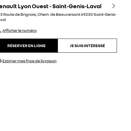
enault Lyon Ouest - Saint-Genis-Laval
3 Route de Brignais, Chem. de Beauversant
69230
Saint-Genis-
val
Afficher le numéro
RÉSERVER EN LIGNE
JE SUIS INTÉRESSÉ
Estimer mes frais de livraison