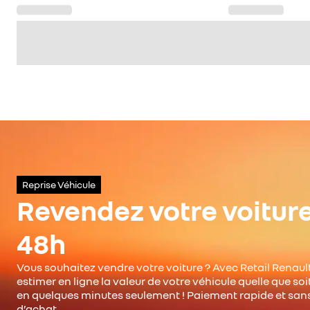
Reprise Véhicule
Revendez votre voitur
48h
Vous souhaitez vendre votre voiture ? Avec Retail Renault
estimer en ligne la valeur de votre véhicule quelle que so
en quelques minutes seulement ! Paiement rapide et san
d’achat.