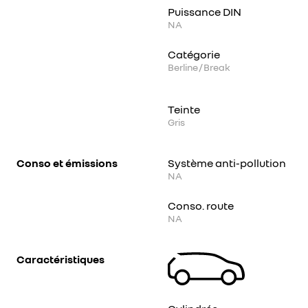
Puissance DIN
NA
Catégorie
Berline / Break
Teinte
Gris
Conso et émissions
Système anti-pollution
NA
Conso. route
NA
Caractéristiques