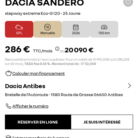
DACIA
SANDERO
stepway extreme Eco-G 120 - 25 Jaune
GPL
Manuelle
2026
100 km
286 €
20 090 €
TTC /mois
ou
Mensualité arrondie à l'euro supérieur. Pour un crédit de 13 990,00€ soit 285,20€
sur 60 mois,
TAEG fixe 8.55 %. Montant total dû : 17 112,00€
Calculer mon financement
Dacia Antibes
Bretelle de l'Autoroute - 1580 Route de Grasse
06600
Antibes
Afficher le numéro
RÉSERVER EN LIGNE
JE SUIS INTÉRESSÉ
Estimer mes frais de livraison