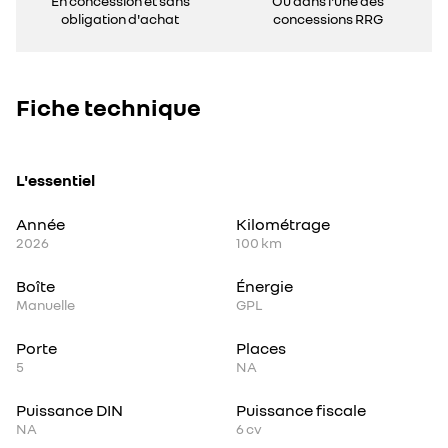
En concession et sans
Ou dans l'une des
obligation d'achat
concessions RRG
Fiche technique
L'essentiel
Année
Kilométrage
2026
100 km
Boîte
Énergie
Manuelle
GPL
Porte
Places
5
NA
Puissance DIN
Puissance fiscale
NA
6
cv