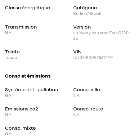
Classe énergétique
Catégorie
Berline / Break
Transmission
Version
NA
stepway extreme Eco-G 120 -
25
Teinte
VIN
Jaune
UU1DJF0097567****
Conso et émissions
Système anti-pollution
Conso. ville
NA
NA
Émissions co2
Conso. route
NA
NA
Conso. mixte
NA