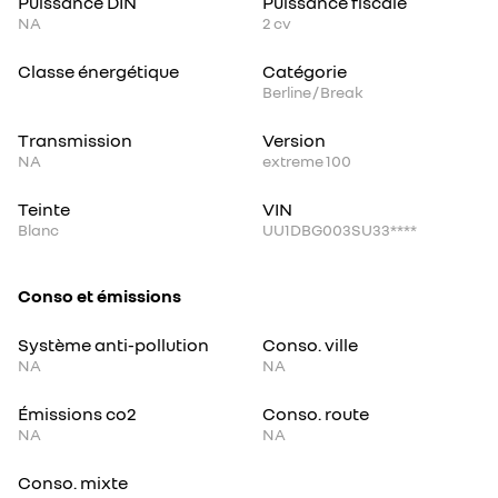
Puissance DIN
Puissance fiscale
NA
2
cv
Classe énergétique
Catégorie
Berline / Break
Transmission
Version
NA
extreme 100
Teinte
VIN
Blanc
UU1DBG003SU33****
Conso et émissions
Système anti-pollution
Conso. ville
NA
NA
Émissions co2
Conso. route
NA
NA
Conso. mixte