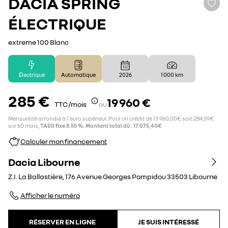
DACIA
SPRING
ÉLECTRIQUE
extreme 100 Blanc
Électrique
Automatique
2026
1 000 km
285 €
19 960 €
TTC /mois
ou
Mensualité arrondie à l'euro supérieur. Pour un crédit de 13 960,00€ soit 284,59€
sur 60 mois,
TAEG fixe 8.55 %. Montant total dû : 17 075,40€
Calculer mon financement
Dacia Libourne
Z.I. La Ballastière, 176 Avenue Georges Pompidou
33503
Libourne
Afficher le numéro
RÉSERVER EN LIGNE
JE SUIS INTÉRESSÉ