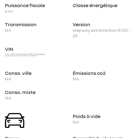
Puissance fiscale
Classe énergétique
6
cv
Transmission
Version
NA
stepway extreme Eco-G 120 -
25
VIN
UU1DJF0007567****
Conso. ville
Émissions co2
NA
NA
Conso. mixte
NA
Poids à vide
NA