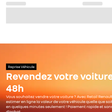
Reprise Véhicule
Revendez votre voitur
48h
Vous souhaitez vendre votre voiture ? Avec Retail Renault
estimer en ligne la valeur de votre véhicule quelle que so
en quelques minutes seulement ! Paiement rapide et san
d’achat.