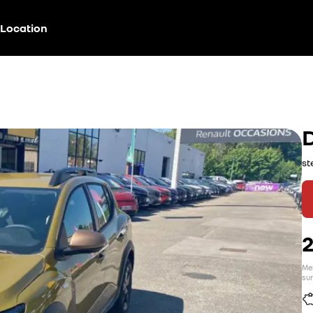
Location
st
Men
sur