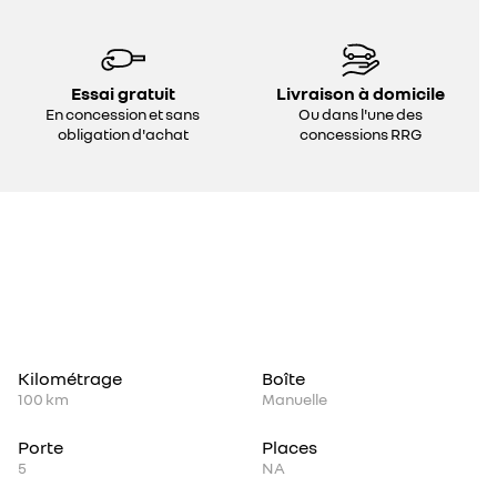
Essai gratuit
Livraison à domicile
En concession et sans
Ou dans l'une des
obligation d'achat
concessions RRG
Kilométrage
Boîte
100 km
Manuelle
Porte
Places
5
NA