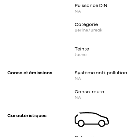
Puissance DIN
NA
Catégorie
Berline / Break
Teinte
Jaune
Conso et émissions
Système anti-pollution
NA
Conso. route
NA
Caractéristiques