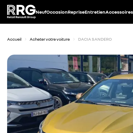
Accèder directement au contenu
Neuf
Occasion
Reprise
Entretien
Accessoires
Accueil
Acheter votre voiture
DACIA SANDERO