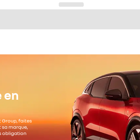
e en
 Group, faites
it sa marque,
s obligation