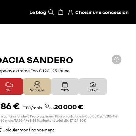
Le blog
Choisir une concession
DACIA
SANDERO
epway extreme Eco-G 120 - 25 Jaune
GPL
Manuelle
2026
100 km
286 €
20 000 €
TTC /mois
ou
sualité arrondie à l'euro supérieur. Pour un crédit de 14 000,00€ soit 285,41€
 60 mois,
TAEG fixe 8.55 %. Montant total dû : 17 124,60€
Calculer mon financement