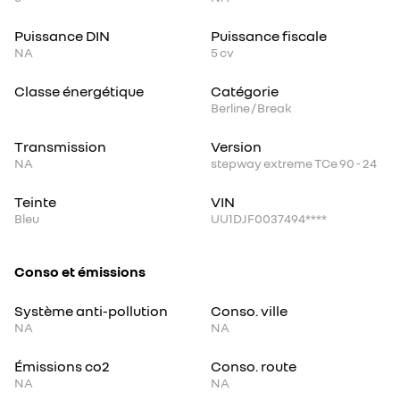
Puissance DIN
Puissance fiscale
NA
5
cv
Classe énergétique
Catégorie
Berline / Break
Transmission
Version
NA
stepway extreme TCe 90 - 24
Teinte
VIN
Bleu
UU1DJF0037494****
Conso et émissions
Système anti-pollution
Conso. ville
NA
NA
Émissions co2
Conso. route
NA
NA