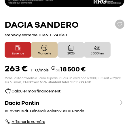
DACIA
SANDERO
stepway extreme TCe 90 - 24 Bleu
Essence
Manuelle
2025
3 000 km
263 €
18 500 €
TTC /mois
ou
Mensualité arrondie à l'euro supérieur. Pour un crédit de 12 900,00€ soit 262,99€
sur 60 mois,
TAEG fixe 8.55 %. Montant total dû : 15 779,40€
Calculer mon financement
Dacia Pantin
13. avenue du Général Leclerc
93500
Pantin
Afficher le numéro