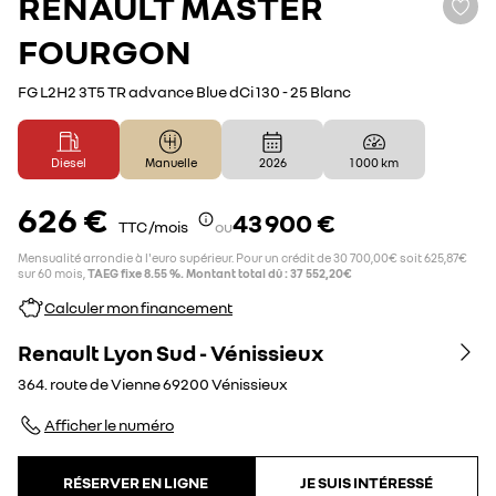
RENAULT
MASTER
FOURGON
FG L2H2 3T5 TR advance Blue dCi 130 - 25 Blanc
Diesel
Manuelle
2026
1 000 km
626 €
43 900 €
TTC /mois
ou
Mensualité arrondie à l'euro supérieur. Pour un crédit de 30 700,00€ soit 625,87€
sur 60 mois,
TAEG fixe 8.55 %. Montant total dû : 37 552,20€
Calculer mon financement
Renault Lyon Sud - Vénissieux
364. route de Vienne
69200
Vénissieux
Afficher le numéro
RÉSERVER EN LIGNE
JE SUIS INTÉRESSÉ