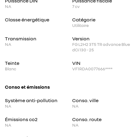
Puissance DIN
Puissance fiscale
NA
7
cv
Classe énergétique
Catégorie
Utilitaire
Transmission
Version
NA
FG L2H2 3T5 TR advance Blue
dCi 130 - 25
Teinte
VIN
Blanc
VF1RDA0077666****
Conso et émissions
Système anti-pollution
Conso. ville
NA
NA
Émissions co2
Conso. route
NA
NA