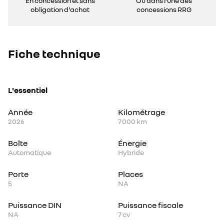
En concession et sans
Ou dans l'une des
obligation d'achat
concessions RRG
Fiche technique
L'essentiel
Année
Kilométrage
2026
7 000 km
Boîte
Énergie
Automatique
Hybride
Porte
Places
5
NA
Puissance DIN
Puissance fiscale
NA
7
cv