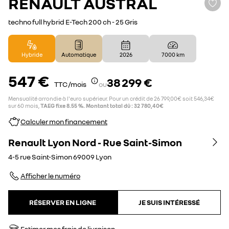
RENAULT
AUSTRAL
techno full hybrid E-Tech 200 ch - 25 Gris
Hybride
Automatique
2026
7 000 km
547 €
38 299 €
TTC /mois
ou
Mensualité arrondie à l'euro supérieur. Pour un crédit de 26 799,00€ soit 546,34€
sur 60 mois,
TAEG fixe 8.55 %. Montant total dû : 32 780,40€
Calculer mon financement
Renault Lyon Nord - Rue Saint-Simon
4-5 rue Saint-Simon
69009
Lyon
Afficher le numéro
RÉSERVER EN LIGNE
JE SUIS INTÉRESSÉ
Estimer mes frais de livraison