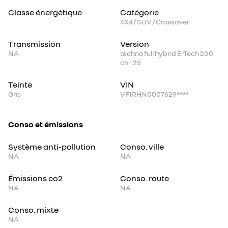
Classe énergétique
Catégorie
4X4 / SUV / Crossover
Transmission
Version
NA
techno full hybrid E-Tech 200
ch - 25
Teinte
VIN
Gris
VF1RHN0007629****
Conso et émissions
Système anti-pollution
Conso. ville
NA
NA
Émissions co2
Conso. route
NA
NA
Conso. mixte
NA