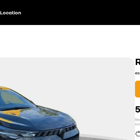
Location
es
Men
sur