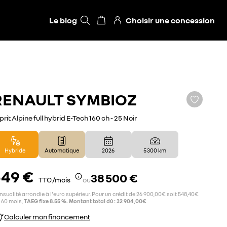
Le blog
Choisir une concession
RENAULT
SYMBIOZ
prit Alpine full hybrid E-Tech 160 ch - 25 Noir
Hybride
Automatique
2026
5 300 km
549 €
38 500 €
TTC /mois
ou
sualité arrondie à l'euro supérieur. Pour un crédit de 26 900,00€ soit 548,40€
 60 mois,
TAEG fixe 8.55 %. Montant total dû : 32 904,00€
Calculer mon financement