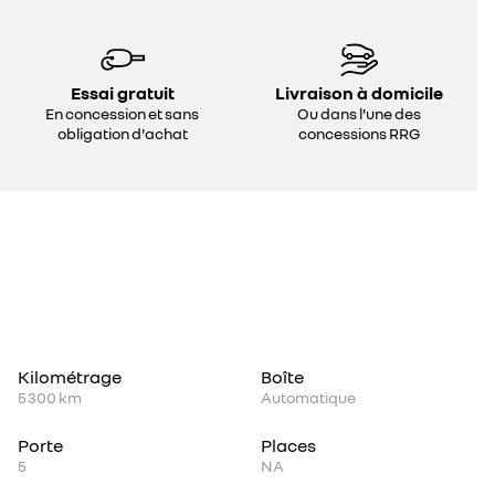
Essai gratuit
Livraison à domicile
En concession et sans
Ou dans l'une des
obligation d'achat
concessions RRG
Kilométrage
Boîte
5 300 km
Automatique
Porte
Places
5
NA