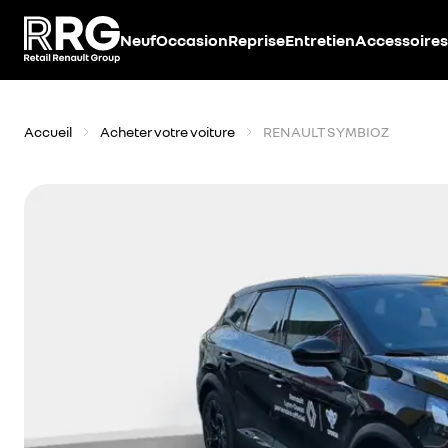
Accèder directement au contenu
Neuf
Occasion
Reprise
Entretien
Accessoires
Accueil
Acheter votre voiture
RENAULT SYMBIOZ