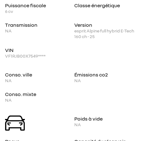
Puissance fiscale
Classe énergétique
6
cv
Transmission
Version
NA
esprit Alpine full hybrid E-Tech
160 ch - 25
VIN
VF1RJB00X7549****
Conso. ville
Émissions co2
NA
NA
Conso. mixte
NA
Poids à vide
NA