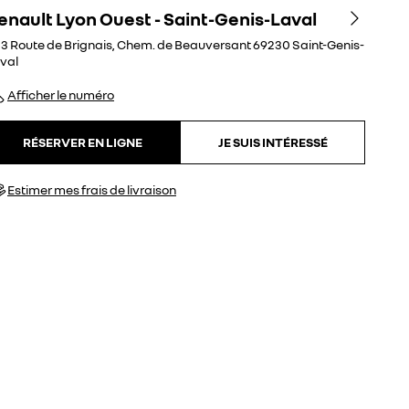
enault Lyon Ouest - Saint-Genis-Laval
3 Route de Brignais, Chem. de Beauversant
69230
Saint-Genis-
val
Afficher le numéro
RÉSERVER EN LIGNE
JE SUIS INTÉRESSÉ
Estimer mes frais de livraison