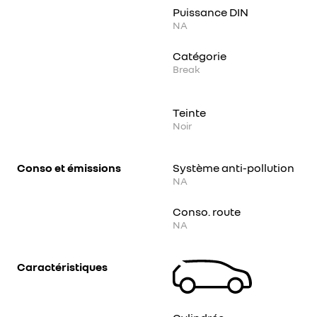
Puissance DIN
NA
Catégorie
Break
Teinte
Noir
Conso et émissions
Système anti-pollution
NA
Conso. route
NA
Caractéristiques