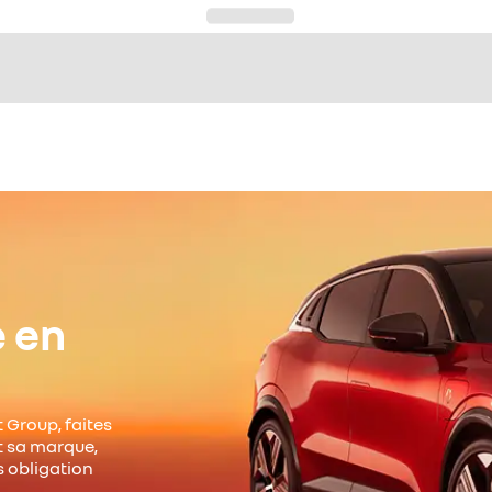
e en
 Group, faites
it sa marque,
s obligation