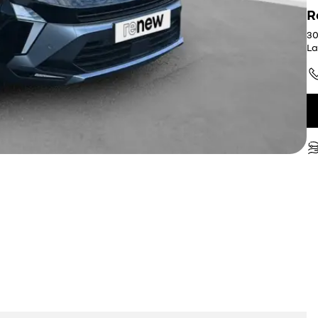
R
30
La