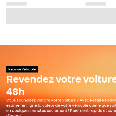
Reprise Véhicule
Revendez votre voitur
48h
Vous souhaitez vendre votre voiture ? Avec Retail Renault
estimer en ligne la valeur de votre véhicule quelle que so
en quelques minutes seulement ! Paiement rapide et san
d’achat.