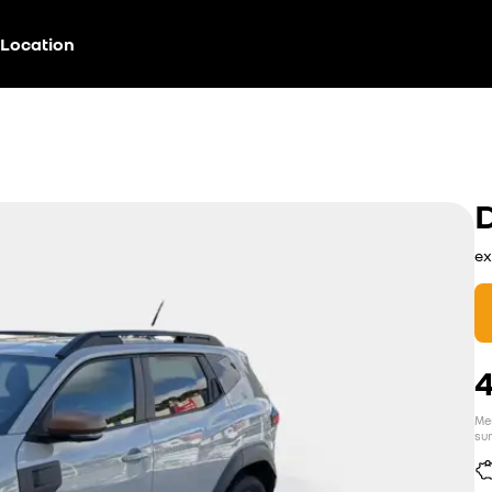
Location
ex
Men
sur