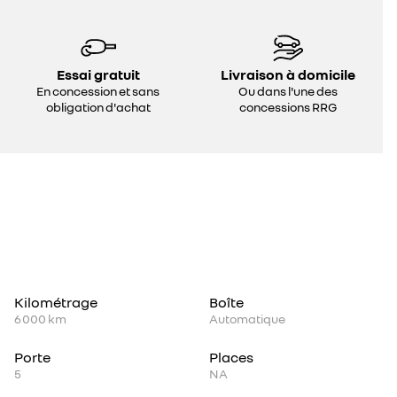
Essai gratuit
Livraison à domicile
En concession et sans
Ou dans l'une des
obligation d'achat
concessions RRG
Kilométrage
Boîte
6 000 km
Automatique
Porte
Places
5
NA