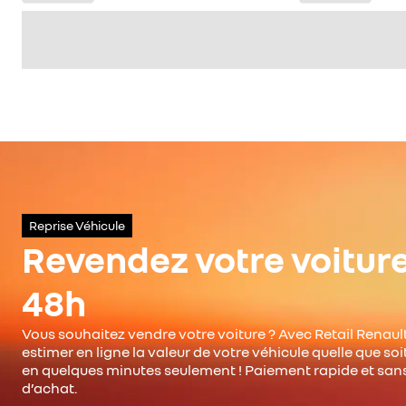
Reprise Véhicule
Revendez votre voitur
48h
Vous souhaitez vendre votre voiture ? Avec Retail Renault
estimer en ligne la valeur de votre véhicule quelle que so
en quelques minutes seulement ! Paiement rapide et san
d’achat.