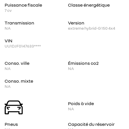
Puissance fiscale
Classe énergétique
7
cv
Transmission
Version
NA
extreme hybrid-G 150 4x4
VIN
UU1DJF0147633****
Conso. ville
Émissions co2
NA
NA
Conso. mixte
NA
Poids à vide
NA
Pneus
Capacité du réservoir