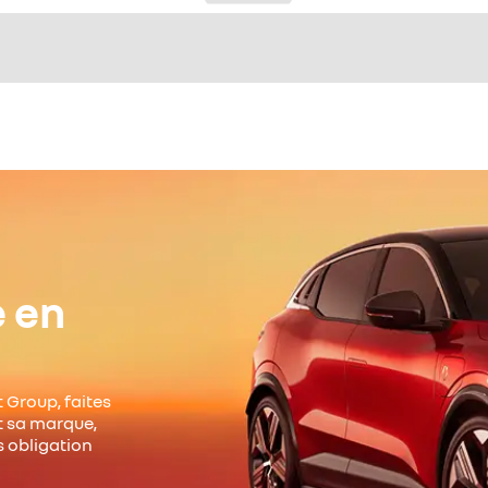
e en
 Group, faites
it sa marque,
s obligation