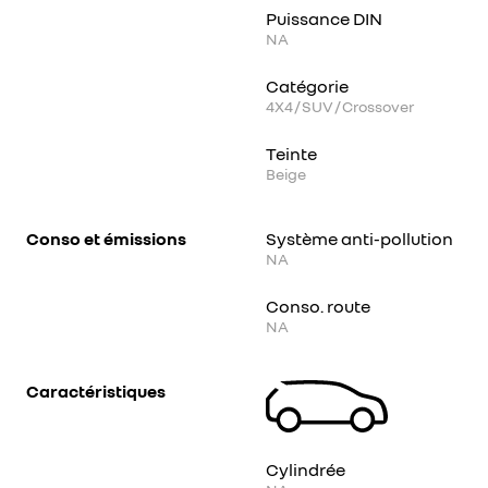
Puissance DIN
NA
Catégorie
4X4 / SUV / Crossover
Teinte
Beige
Conso et émissions
Système anti-pollution
NA
Conso. route
NA
Caractéristiques
Cylindrée