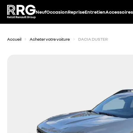
Accèder directement au contenu
Neuf
Occasion
Reprise
Entretien
Accessoires
Accueil
Acheter votre voiture
DACIA DUSTER