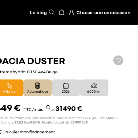
Le blog
Choisir une concession
DACIA
DUSTER
treme hybrid-G 150 4x4 Beige
Hybride
Automatique
2026
6 000 km
449 €
31 490 €
TTC /mois
ou
sualité arrondie à l'euro supérieur. Pour un crédit de 21 990,00€ soit 448,31€
 60 mois,
TAEG fixe 8.55 %. Montant total dû : 26 898,60€
Calculer mon financement