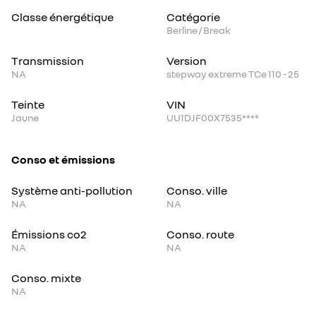
Classe énergétique
Catégorie
Berline / Break
Transmission
Version
NA
stepway extreme TCe 110 - 25
Teinte
VIN
Jaune
UU1DJF00X7535****
Conso et émissions
Système anti-pollution
Conso. ville
NA
NA
Émissions co2
Conso. route
NA
NA
Conso. mixte
NA