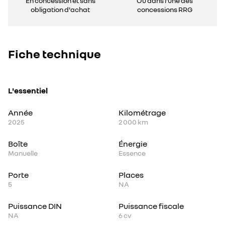
En concession et sans
Ou dans l'une des
obligation d'achat
concessions RRG
Fiche technique
L'essentiel
Année
Kilométrage
2025
2 000 km
Boîte
Énergie
Manuelle
Essence
Porte
Places
5
NA
Puissance DIN
Puissance fiscale
NA
6
cv