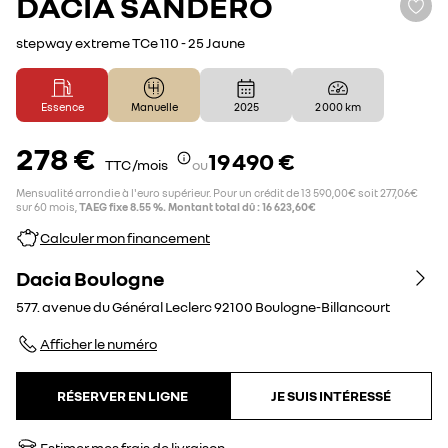
DACIA
SANDERO
stepway extreme TCe 110 - 25 Jaune
Essence
Manuelle
2025
2 000 km
278 €
19 490 €
TTC /mois
ou
Mensualité arrondie à l'euro supérieur. Pour un crédit de 13 590,00€ soit 277,06€
sur 60 mois,
TAEG fixe 8.55 %. Montant total dû : 16 623,60€
Calculer mon financement
Dacia Boulogne
577. avenue du Général Leclerc
92100
Boulogne-Billancourt
Afficher le numéro
RÉSERVER EN LIGNE
JE SUIS INTÉRESSÉ
Estimer mes frais de livraison