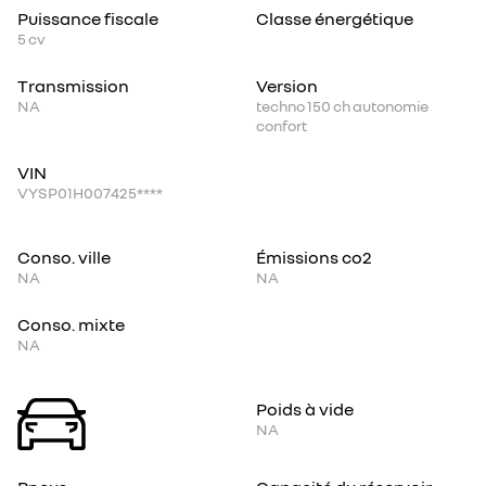
Puissance fiscale
Classe énergétique
5
cv
Transmission
Version
NA
techno 150 ch autonomie
confort
VIN
VYSP01H007425****
Conso. ville
Émissions co2
NA
NA
Conso. mixte
NA
Poids à vide
NA