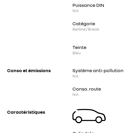
Puissance DIN
NA
Catégorie
Berline / Break
Teinte
Bleu
Conso et émissions
Système anti-pollution
NA
Conso. route
NA
Caractéristiques