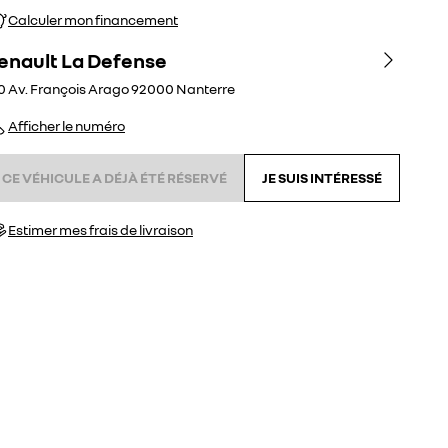
Calculer mon financement
enault La Defense
0 Av. François Arago
92000
Nanterre
Afficher le numéro
CE VÉHICULE A DÉJÀ ÉTÉ RÉSERVÉ
JE SUIS INTÉRESSÉ
Estimer mes frais de livraison