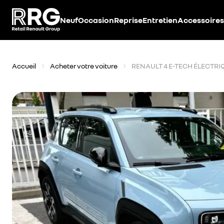
Accèder directement au contenu
Neuf
Occasion
Reprise
Entretien
Accessoires
Accueil
Acheter votre voiture
RENAULT 4 E-TECH ÉLECTRI