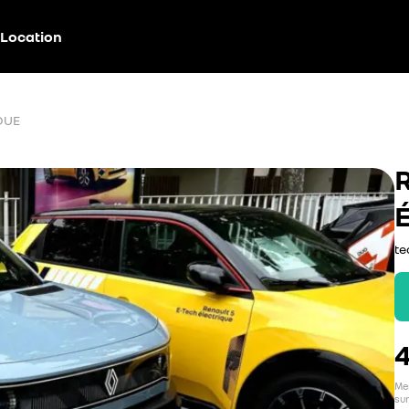
Location
QUE
te
4
Men
sur