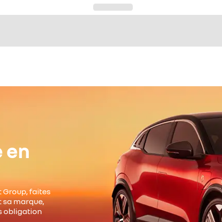
e en
 Group, faites
it sa marque,
s obligation