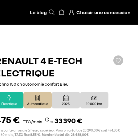
Le blog
Choisir une concession
RENAULT
4 E-TECH
ÉLECTRIQUE
chno 150 ch autonomie confort Bleu
Électrique
Automatique
2025
10 000 km
75 €
33 390 €
TTC /mois
ou
sualité arrondie à l'euro supérieur. Pour un crédit de 23 290,00€ soit 474,80€
 60 mois,
TAEG fixe 8.55 %. Montant total dû : 28 488,00€