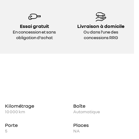
Essai gratuit
Livraison à domicile
En concession et sans
Ou dans l'une des
obligation d'achat
concessions RRG
Kilométrage
Boîte
10 000 km
Automatique
Porte
Places
5
NA