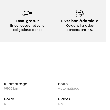
Essai gratuit
Livraison à domicile
En concession et sans
Ou dans l'une des
obligation d'achat
concessions RRG
Kilométrage
Boîte
9 500 km
Automatique
Porte
Places
5
NA