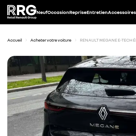
Accèder directement au contenu
Neuf
Occasion
Reprise
Entretien
Accessoires
Accueil
Acheter votre voiture
RENAULT MEGANE E-TECH 