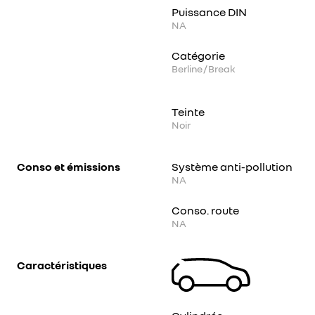
Puissance DIN
NA
Catégorie
Berline / Break
Teinte
Noir
Conso et émissions
Système anti-pollution
NA
Conso. route
NA
Caractéristiques