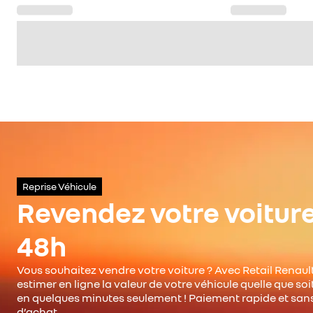
Reprise Véhicule
Revendez votre voitur
48h
Vous souhaitez vendre votre voiture ? Avec Retail Renault
estimer en ligne la valeur de votre véhicule quelle que so
en quelques minutes seulement ! Paiement rapide et san
d’achat.