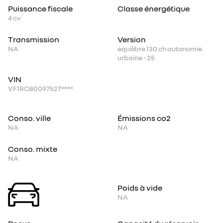
Puissance fiscale
Classe énergétique
4
cv
Transmission
Version
NA
equilibre 130 ch autonomie
urbaine - 25
VIN
VF1RCB0097527****
Conso. ville
Émissions co2
NA
NA
Conso. mixte
NA
Poids à vide
NA