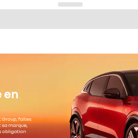
e en
 Group, faites
it sa marque,
s obligation