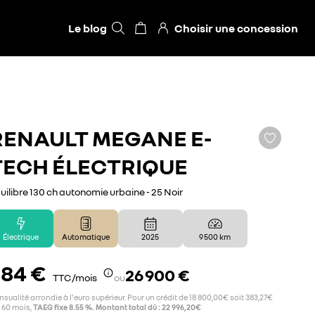
Le blog
Choisir une concession
RENAULT
MEGANE E-
TECH ÉLECTRIQUE
uilibre 130 ch autonomie urbaine - 25 Noir
Électrique
Automatique
2025
9 500 km
384 €
26 900 €
TTC /mois
ou
sualité arrondie à l'euro supérieur. Pour un crédit de 18 800,00€ soit 383,27€
 60 mois,
TAEG fixe 8.55 %. Montant total dû : 22 996,20€