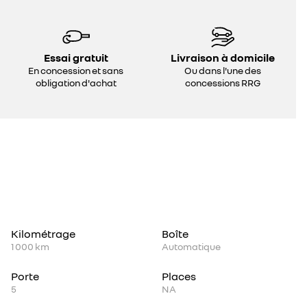
Essai gratuit
Livraison à domicile
En concession et sans
Ou dans l'une des
obligation d'achat
concessions RRG
Kilométrage
Boîte
1 000 km
Automatique
Porte
Places
5
NA