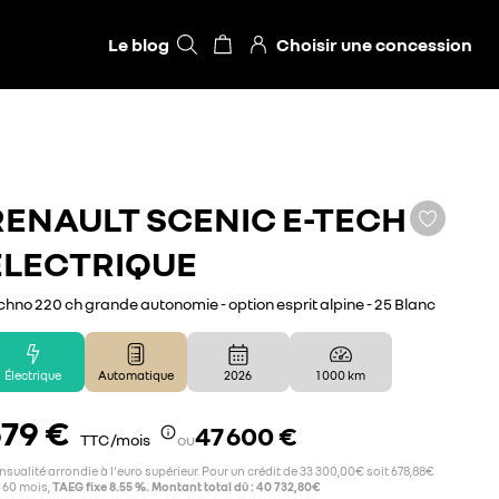
Le blog
Choisir une concession
RENAULT
SCENIC E-TECH
ÉLECTRIQUE
chno 220 ch grande autonomie - option esprit alpine - 25 Blanc
Électrique
Automatique
2026
1 000 km
79 €
47 600 €
TTC /mois
ou
sualité arrondie à l'euro supérieur. Pour un crédit de 33 300,00€ soit 678,88€
 60 mois,
TAEG fixe 8.55 %. Montant total dû : 40 732,80€