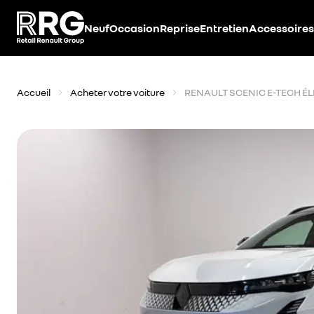
Accèder directement au contenu
Neuf
Occasion
Reprise
Entretien
Accessoires
Accueil
Acheter votre voiture
RENAULT SCENIC E-TECH É