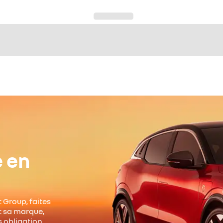
e en
 Group, faites
it sa marque,
s obligation