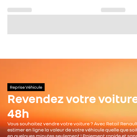
Reprise Véhicule
Revendez votre voitur
48h
Vous souhaitez vendre votre voiture ? Avec Retail Renault
estimer en ligne la valeur de votre véhicule quelle que so
en quelques minutes seulement ! Paiement rapide et san