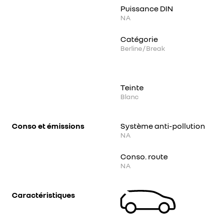
Puissance DIN
NA
Catégorie
Berline / Break
Teinte
Blanc
Conso et émissions
Système anti-pollution
NA
Conso. route
NA
Caractéristiques