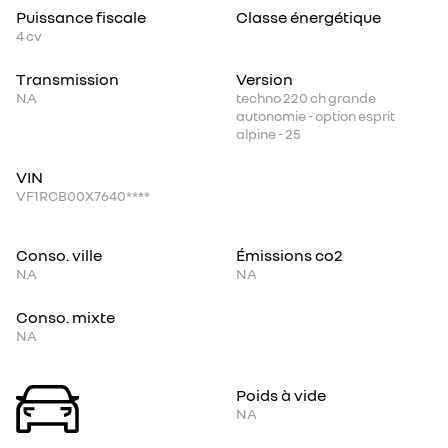
Puissance fiscale
Classe énergétique
4
cv
Transmission
Version
NA
techno 220 ch grande
autonomie - option esprit
alpine - 25
VIN
VF1RCB00X7640****
Conso. ville
Émissions co2
NA
NA
Conso. mixte
NA
Poids à vide
NA