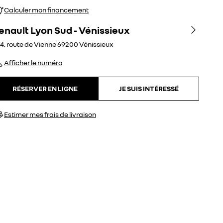
Calculer mon financement
enault Lyon Sud - Vénissieux
4. route de Vienne
69200
Vénissieux
Afficher le numéro
RÉSERVER EN LIGNE
JE SUIS INTÉRESSÉ
Estimer mes frais de livraison