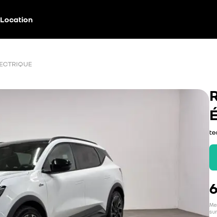
Location
LECTRIQUE
te
6
Men
sur